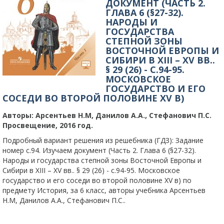
ДОКУМЕНТ (ЧАСТЬ 2.
ГЛАВА 6 (§27-32).
НАРОДЫ И
ГОСУДАРСТВА
СТЕПНОЙ ЗОНЫ
ВОСТОЧНОЙ ЕВРОПЫ И
СИБИРИ В XIII – XV ВВ..
§ 29 (26) - C.94-95.
МОСКОВСКОЕ
ГОСУДАРСТВО И ЕГО
СОСЕДИ ВО ВТОРОЙ ПОЛОВИНЕ XV В)
Авторы:
Арсентьев Н.М, Данилов А.А., Стефанович П.С.
Просвещение, 2016 год.
Подробный вариант решения из решебника (ГДЗ): Задание
номер с.94. Изучаем документ (Часть 2. Глава 6 (§27-32).
Народы и государства степной зоны Восточной Европы и
Сибири в XIII – XV вв.. § 29 (26) - c.94-95. Московское
государство и его соседи во второй половине XV в) по
предмету История, за 6 класс, авторы учебника Арсентьев
Н.М, Данилов А.А., Стефанович П.С..