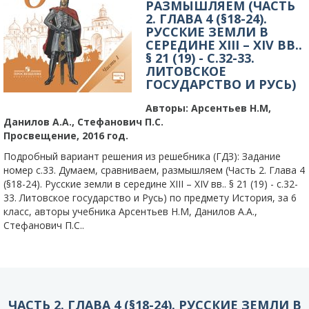
РАЗМЫШЛЯЕМ (ЧАСТЬ
2. ГЛАВА 4 (§18-24).
РУССКИЕ ЗЕМЛИ В
СЕРЕДИНЕ XIII – XIV ВВ..
§ 21 (19) - C.32-33.
ЛИТОВСКОЕ
ГОСУДАРСТВО И РУСЬ)
Авторы:
Арсентьев Н.М,
Данилов А.А., Стефанович П.С.
Просвещение, 2016 год.
Подробный вариант решения из решебника (ГДЗ): Задание
номер с.33. Думаем, сравниваем, размышляем (Часть 2. Глава 4
(§18-24). Русские земли в середине XIII – XIV вв.. § 21 (19) - c.32-
33. Литовское государство и Русь) по предмету История, за 6
класс, авторы учебника Арсентьев Н.М, Данилов А.А.,
Стефанович П.С..
ЧАСТЬ 2. ГЛАВА 4 (§18-24). РУССКИЕ ЗЕМЛИ В