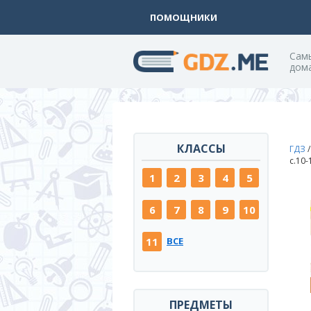
ПОМОЩНИКИ
Cам
дом
КЛАССЫ
ГДЗ
c.10
1
2
3
4
5
6
7
8
9
10
11
ВСЕ
ПРЕДМЕТЫ