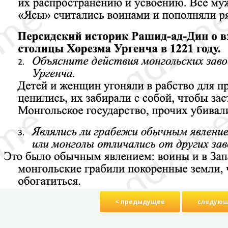
< предыдущее
следующ