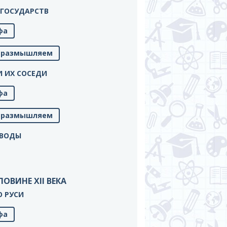
Х ГОСУДАРСТВ
фа
м, размышляем
 И ИХ СОСЕДИ
фа
м, размышляем
ЫВОДЫ
ОЛОВИНЕ XII ВЕКА
 О РУСИ
фа