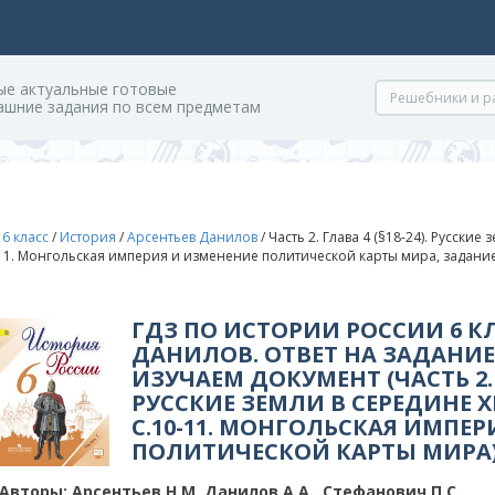
ые актуальные готовые
ашние задания по всем предметам
/
6 класс
/
История
/
Арсентьев Данилов
/
Часть 2. Глава 4 (§18-24). Русские зе
-11. Монгольская империя и изменение политической карты мира, задание
ГДЗ ПО ИСТОРИИ РОССИИ 6 К
ДАНИЛОВ. ОТВЕТ НА ЗАДАНИЕ 
ИЗУЧАЕМ ДОКУМЕНТ (ЧАСТЬ 2. Г
РУССКИЕ ЗЕМЛИ В СЕРЕДИНЕ XIII –
C.10-11. МОНГОЛЬСКАЯ ИМПЕ
ПОЛИТИЧЕСКОЙ КАРТЫ МИРА
Авторы:
Арсентьев Н.М, Данилов А.А., Стефанович П.С.