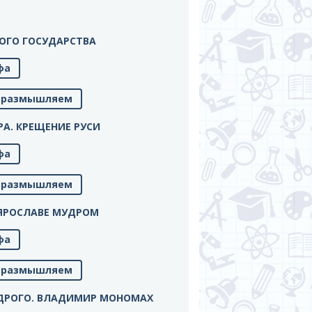
СКОГО ГОСУДАРСТВА
фа
м, размышляем
ИРА. КРЕЩЕНИЕ РУСИ
фа
м, размышляем
РИ ЯРОСЛАВЕ МУДРОМ
фа
м, размышляем
 МУДРОГО. ВЛАДИМИР МОНОМАХ