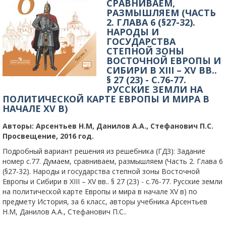
СРАВНИВАЕМ,
РАЗМЫШЛЯЕМ (ЧАСТЬ
2. ГЛАВА 6 (§27-32).
НАРОДЫ И
ГОСУДАРСТВА
СТЕПНОЙ ЗОНЫ
ВОСТОЧНОЙ ЕВРОПЫ И
СИБИРИ В XIII – XV ВВ..
§ 27 (23) - C.76-77.
РУССКИЕ ЗЕМЛИ НА
ПОЛИТИЧЕСКОЙ КАРТЕ ЕВРОПЫ И МИРА В
НАЧАЛЕ XV В)
Авторы:
Арсентьев Н.М, Данилов А.А., Стефанович П.С.
Просвещение, 2016 год.
Подробный вариант решения из решебника (ГДЗ): Задание
номер с.77. Думаем, сравниваем, размышляем (Часть 2. Глава 6
(§27-32). Народы и государства степной зоны Восточной
Европы и Сибири в XIII – XV вв.. § 27 (23) - c.76-77. Русские земли
на политической карте Европы и мира в начале XV в) по
предмету История, за 6 класс, авторы учебника Арсентьев
Н.М, Данилов А.А., Стефанович П.С..