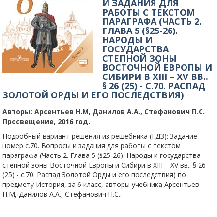
И ЗАДАНИЯ ДЛЯ
РАБОТЫ С ТЕКСТОМ
ПАРАГРАФА (ЧАСТЬ 2.
ГЛАВА 5 (§25-26).
НАРОДЫ И
ГОСУДАРСТВА
СТЕПНОЙ ЗОНЫ
ВОСТОЧНОЙ ЕВРОПЫ И
СИБИРИ В XIII – XV ВВ..
§ 26 (25) - C.70. РАСПАД
ЗОЛОТОЙ ОРДЫ И ЕГО ПОСЛЕДСТВИЯ)
Авторы:
Арсентьев Н.М, Данилов А.А., Стефанович П.С.
Просвещение, 2016 год.
Подробный вариант решения из решебника (ГДЗ): Задание
номер с.70. Вопросы и задания для работы с текстом
параграфа (Часть 2. Глава 5 (§25-26). Народы и государства
степной зоны Восточной Европы и Сибири в XIII – XV вв.. § 26
(25) - c.70. Распад Золотой Орды и его последствия) по
предмету История, за 6 класс, авторы учебника Арсентьев
Н.М, Данилов А.А., Стефанович П.С..