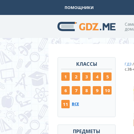
ПОМОЩНИКИ
Cам
дом
КЛАССЫ
ГДЗ
c.38
1
2
3
4
5
6
7
8
9
10
11
ВСЕ
ПРЕДМЕТЫ