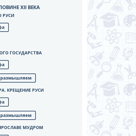
ОЛОВИНЕ XII ВЕКА
 О РУСИ
фа
СКОГО ГОСУДАРСТВА
фа
м, размышляем
ИРА. КРЕЩЕНИЕ РУСИ
фа
м, размышляем
РИ ЯРОСЛАВЕ МУДРОМ