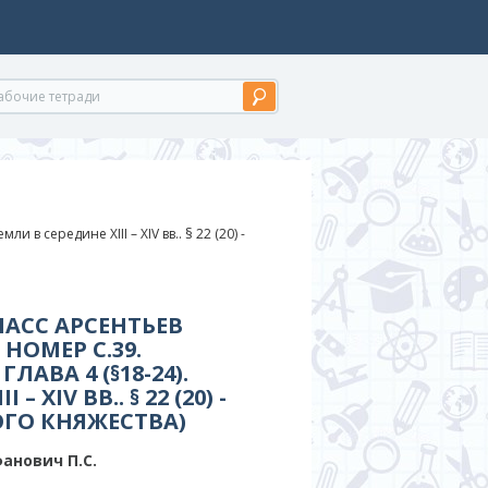
мли в середине XIII – XIV вв.. § 22 (20) -
ЛАСС АРСЕНТЬЕВ
НОМЕР С.39.
ЛАВА 4 (§18-24).
 XIV ВВ.. § 22 (20) -
ОГО КНЯЖЕСТВА)
анович П.С.