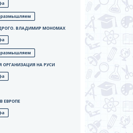
фа
м, размышляем
 МУДРОГО. ВЛАДИМИР МОНОМАХ
фа
м, размышляем
НАЯ ОРГАНИЗАЦИЯ НА РУСИ
фа
 В ЕВРОПЕ
фа