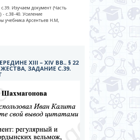
с.39. Изучаем документ (Часть
0) - c.38-40. Усиление
ры учебника Арсентьев Н.М,
РЕДИНЕ XIII – XIV ВВ.. § 22
ЯЖЕСТВА, ЗАДАНИЕ С.39.
Т