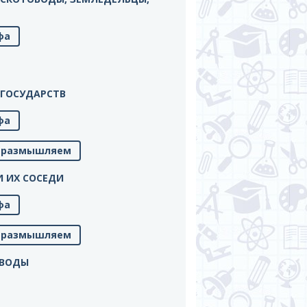
фа
Х ГОСУДАРСТВ
фа
м, размышляем
 И ИХ СОСЕДИ
фа
м, размышляем
ЫВОДЫ