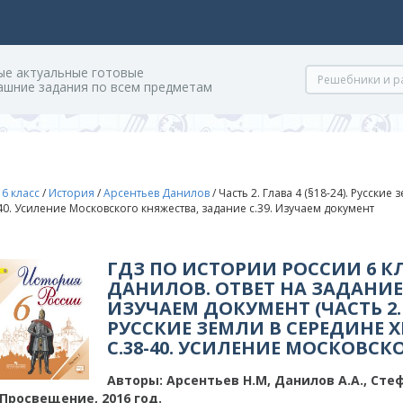
ые актуальные готовые
ашние задания по всем предметам
/
6 класс
/
История
/
Арсентьев Данилов
/
Часть 2. Глава 4 (§18-24). Русские зе
-40. Усиление Московского княжества, задание с.39. Изучаем документ
ГДЗ ПО ИСТОРИИ РОССИИ 6 К
ДАНИЛОВ. ОТВЕТ НА ЗАДАНИЕ 
ИЗУЧАЕМ ДОКУМЕНТ (ЧАСТЬ 2. Г
РУССКИЕ ЗЕМЛИ В СЕРЕДИНЕ XIII –
C.38-40. УСИЛЕНИЕ МОСКОВСК
Авторы:
Арсентьев Н.М, Данилов А.А., Стеф
Просвещение, 2016 год.