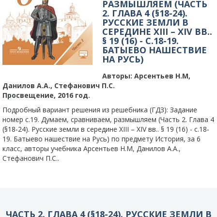
РАЗМЫШЛЯЕМ (ЧАСТЬ
2. ГЛАВА 4 (§18-24).
РУССКИЕ ЗЕМЛИ В
СЕРЕДИНЕ XIII – XIV ВВ..
§ 19 (16) - C.18-19.
БАТЫЕВО НАШЕСТВИЕ
НА РУСЬ)
Авторы:
Арсентьев Н.М,
Данилов А.А., Стефанович П.С.
Просвещение, 2016 год.
Подробный вариант решения из решебника (ГДЗ): Задание
номер с.19. Думаем, сравниваем, размышляем (Часть 2. Глава 4
(§18-24). Русские земли в середине XIII – XIV вв.. § 19 (16) - c.18-
19. Батыево нашествие на Русь) по предмету История, за 6
класс, авторы учебника Арсентьев Н.М, Данилов А.А.,
Стефанович П.С..
ЧАСТЬ 2. ГЛАВА 4 (§18-24). РУССКИЕ ЗЕМЛИ В