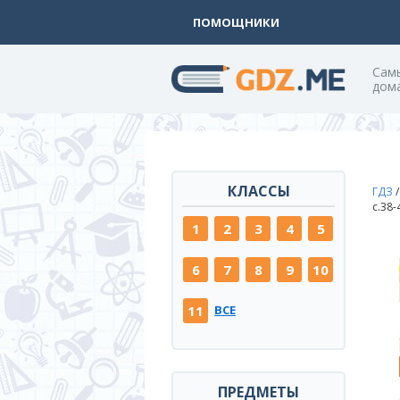
ПОМОЩНИКИ
Cам
дом
КЛАССЫ
ГДЗ
c.38
1
2
3
4
5
6
7
8
9
10
11
ВСЕ
ПРЕДМЕТЫ