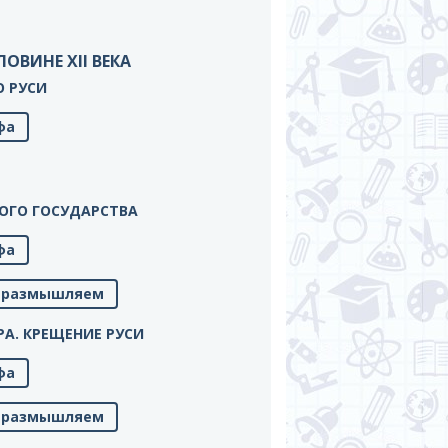
ОЛОВИНЕ XII ВЕКА
 О РУСИ
фа
СКОГО ГОСУДАРСТВА
фа
м, размышляем
ИРА. КРЕЩЕНИЕ РУСИ
фа
м, размышляем