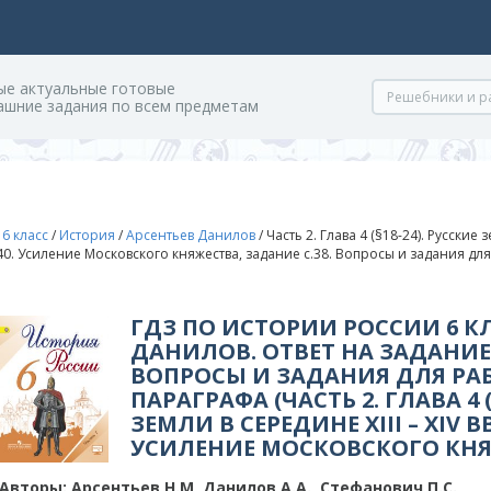
ые актуальные готовые
ашние задания по всем предметам
/
6 класс
/
История
/
Арсентьев Данилов
/
Часть 2. Глава 4 (§18-24). Русские зе
-40. Усиление Московского княжества, задание с.38. Вопросы и задания дл
ГДЗ ПО ИСТОРИИ РОССИИ 6 К
ДАНИЛОВ. ОТВЕТ НА ЗАДАНИЕ 
ВОПРОСЫ И ЗАДАНИЯ ДЛЯ РА
ПАРАГРАФА (ЧАСТЬ 2. ГЛАВА 4 (
ЗЕМЛИ В СЕРЕДИНЕ XIII – XIV ВВ.. 
УСИЛЕНИЕ МОСКОВСКОГО КНЯ
Авторы:
Арсентьев Н.М, Данилов А.А., Стефанович П.С.