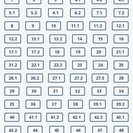
5.1
5.2
6.1
6.2
7.1
7.2
8
9
10
11.1
11.2
12.1
12.2
13.1
13.2
14
15
16
17.1
17.2
18
19
20
21.1
21.2
22.1
22.2
23
24
25
26.1
26.2
27.1
27.2
27.3
28
29
30
31
32
33
34
35
36
37
38
39.1
39.2
40
41.1
41.2
42.1
42.2
43.1
43.2
44
45
46
47
48