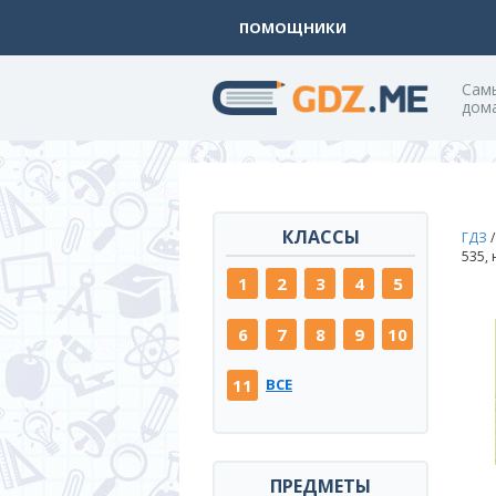
ПОМОЩНИКИ
Cам
дом
КЛАССЫ
ГДЗ
535,
1
2
3
4
5
6
7
8
9
10
11
ВСЕ
ПРЕДМЕТЫ