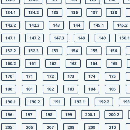
134.1
134.2
135
136
137
138
142.2
142.3
143
144
145.1
145.2
147.1
147.2
147.3
148
149
150.1
152.2
152.3
153
154
155
156
160.2
161
162
163
164
165
170
171
172
173
174
175
180
181
182
183
184
185
190.1
190.2
191
192.1
192.2
193
196
197
198
199
200.1
200.2
205
206
207
208
209
210