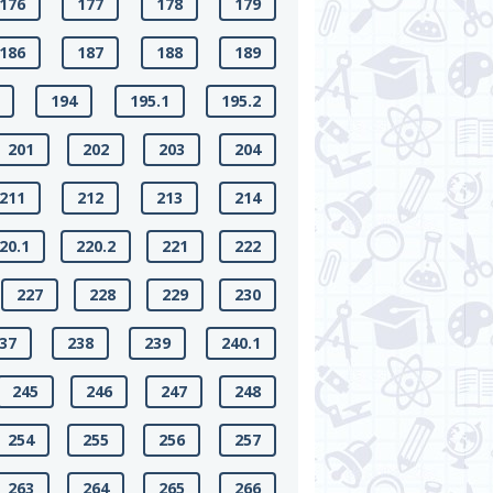
176
177
178
179
186
187
188
189
194
195.1
195.2
201
202
203
204
211
212
213
214
20.1
220.2
221
222
227
228
229
230
37
238
239
240.1
245
246
247
248
254
255
256
257
263
264
265
266