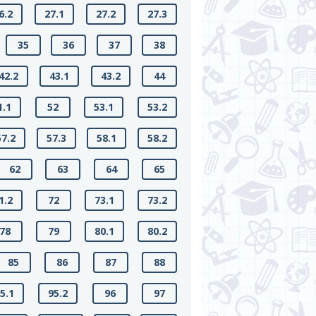
6.2
27.1
27.2
27.3
35
36
37
38
42.2
43.1
43.2
44
1.1
52
53.1
53.2
57.2
57.3
58.1
58.2
62
63
64
65
1.2
72
73.1
73.2
78
79
80.1
80.2
85
86
87
88
5.1
95.2
96
97