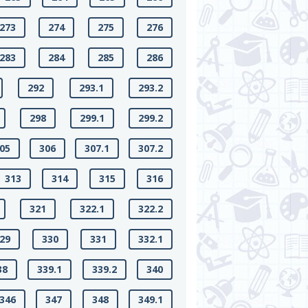
273
274
275
276
283
284
285
286
292
293.1
293.2
298
299.1
299.2
05
306
307.1
307.2
313
314
315
316
321
322.1
322.2
29
330
331
332.1
38
339.1
339.2
340
346
347
348
349.1