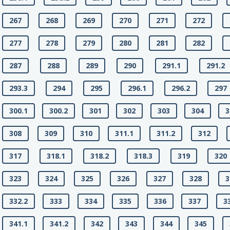
267
268
269
270
271
272
277
278
279
280
281
282
287
288
289
290
291.1
291.2
293.3
294
295
296.1
296.2
297
300.1
300.2
301
302
303
304
3
308
309
310
311.1
311.2
312
317
318.1
318.2
318.3
319
320
323
324
325
326
327
328
3
332.2
333
334
335
336
337
3
341.1
341.2
342
343
344
345