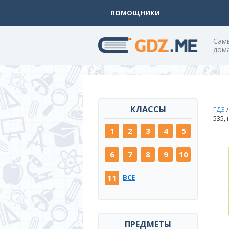
ПОМОЩНИКИ
Cам
дом
КЛАССЫ
ГДЗ
535,
1
2
3
4
5
6
7
8
9
10
11
ВСЕ
ПРЕДМЕТЫ