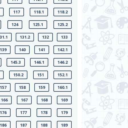
117
118.1
118.2
124
125.1
125.2
31.1
131.2
132
133
139
140
141
142.1
145.3
146.1
146.2
150.2
151
152.1
157
158
159
160.1
166
167
168
169
176
177
178
179
186
187
188
189