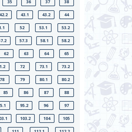
35
36
37
38
42.2
43.1
43.2
44
1.1
52
53.1
53.2
57.2
57.3
58.1
58.2
62
63
64
65
1.2
72
73.1
73.2
78
79
80.1
80.2
85
86
87
88
5.1
95.2
96
97
03.1
103.2
104
105
111
112.1
112.2