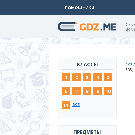
ПОМОЩНИКИ
Cам
дом
КЛАССЫ
ГДЗ
535,
1
2
3
4
5
6
7
8
9
10
11
ВСЕ
ПРЕДМЕТЫ