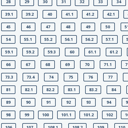
28
29
30
31
32
33
34
39.1
39.2
40
41.1
41.2
42.1
45
46
47
48
49
50
5
54
55.1
55.2
56.1
56.2
57.1
59.1
59.2
59.3
60
61.1
61.2
66
67
68
69
70
71.1
7
73.3
73.4
74
75
76
77
81
82.1
82.2
83.1
83.2
84
89
90
91
92
93
94
9
98
99
100
101.1
101.2
102
1
106
107
108.1
108.2
109
110