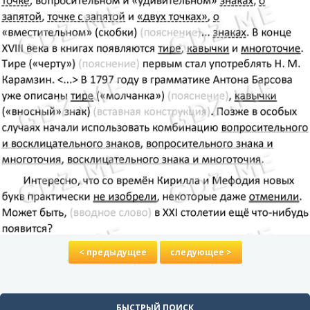
< предыдущее
следующее >
БЫСТРЫЙ ПОИСК