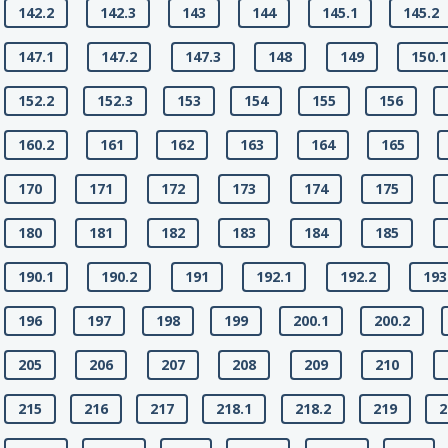
142.2
142.3
143
144
145.1
145.2
147.1
147.2
147.3
148
149
150.1
152.2
152.3
153
154
155
156
160.2
161
162
163
164
165
170
171
172
173
174
175
180
181
182
183
184
185
190.1
190.2
191
192.1
192.2
193
196
197
198
199
200.1
200.2
205
206
207
208
209
210
215
216
217
218.1
218.2
219
2