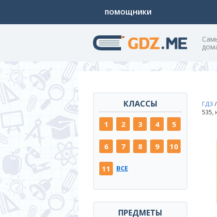
ПОМОЩНИКИ
Cам
дом
КЛАССЫ
ГДЗ
535,
1
2
3
4
5
6
7
8
9
10
11
ВСЕ
ПРЕДМЕТЫ