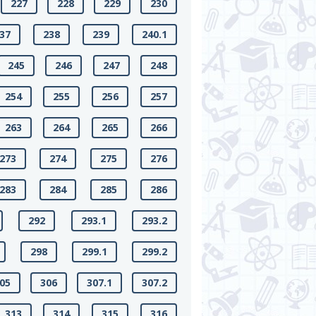
227
228
229
230
37
238
239
240.1
245
246
247
248
254
255
256
257
263
264
265
266
273
274
275
276
283
284
285
286
292
293.1
293.2
298
299.1
299.2
05
306
307.1
307.2
313
314
315
316