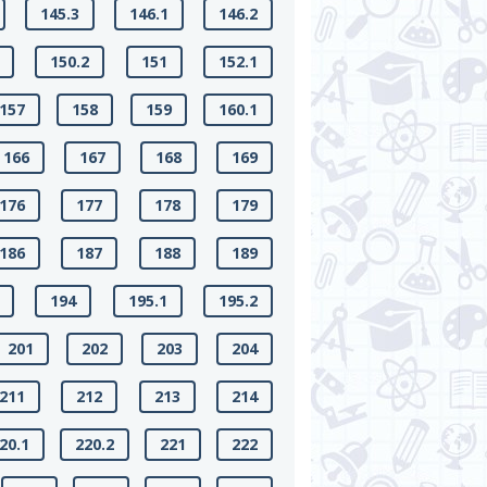
145.3
146.1
146.2
150.2
151
152.1
157
158
159
160.1
166
167
168
169
176
177
178
179
186
187
188
189
194
195.1
195.2
201
202
203
204
211
212
213
214
20.1
220.2
221
222