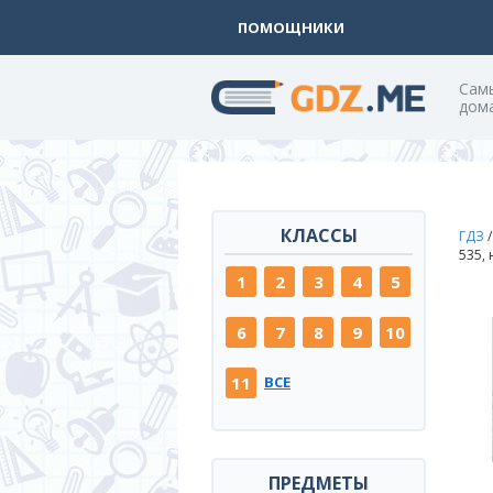
ПОМОЩНИКИ
Cам
дом
КЛАССЫ
ГДЗ
535,
1
2
3
4
5
6
7
8
9
10
11
ВСЕ
ПРЕДМЕТЫ