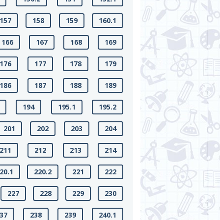
157
158
159
160.1
166
167
168
169
176
177
178
179
186
187
188
189
194
195.1
195.2
201
202
203
204
211
212
213
214
20.1
220.2
221
222
227
228
229
230
37
238
239
240.1