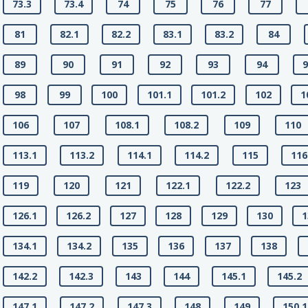
73.3
73.4
74
75
76
77
81
82.1
82.2
83.1
83.2
84
89
90
91
92
93
94
9
98
99
100
101.1
101.2
102
1
106
107
108.1
108.2
109
110
113.1
113.2
114.1
114.2
115
116
119
120
121
122.1
122.2
123
126.1
126.2
127
128
129
130
1
134.1
134.2
135
136
137
138
142.2
142.3
143
144
145.1
145.2
147.1
147.2
147.3
148
149
150.1