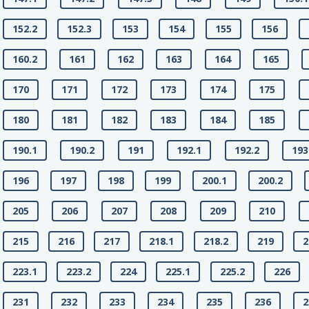
152.2
152.3
153
154
155
156
160.2
161
162
163
164
165
170
171
172
173
174
175
180
181
182
183
184
185
190.1
190.2
191
192.1
192.2
193
196
197
198
199
200.1
200.2
205
206
207
208
209
210
215
216
217
218.1
218.2
219
2
223.1
223.2
224
225.1
225.2
226
231
232
233
234
235
236
2