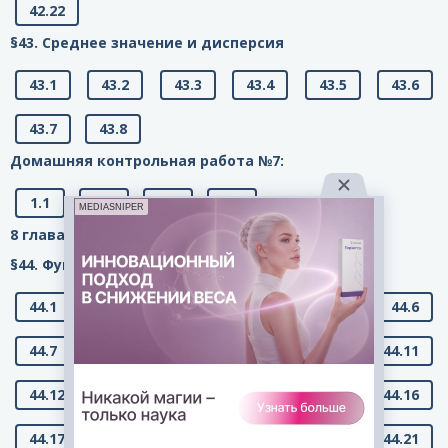
42.22
§43. Среднее значение и дисперсия
43.1
43.2
43.3
43.4
43.5
43.6
43.7
43.8
Домашняя контрольная работа №7:
1.1
1.2
2.1
2.2
MEDIASNIPER
8 глава. Номера с 44.1 по 47.8 (Функция у = x2.)
§44. Функция у = х2 и её график
44.1
44.2
44.3
44.4
44.5
44.6
44.7
44.8
44.9
44.10
44.11
44.12
44.13
44.14
44.15
44.16
44.17
44.18
44.19
44.20
44.21