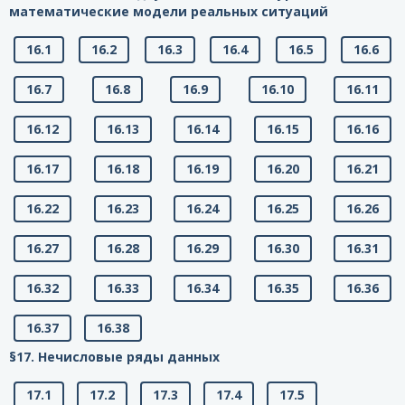
математические модели реальных ситуаций
16.1
16.2
16.3
16.4
16.5
16.6
16.7
16.8
16.9
16.10
16.11
16.12
16.13
16.14
16.15
16.16
16.17
16.18
16.19
16.20
16.21
16.22
16.23
16.24
16.25
16.26
16.27
16.28
16.29
16.30
16.31
16.32
16.33
16.34
16.35
16.36
16.37
16.38
§17. Нечисловые ряды данных
17.1
17.2
17.3
17.4
17.5