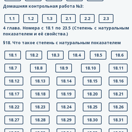
Домашняя контрольная работа №3:
1.1
1.2
1.3
2.1
2.2
2.3
4 глава. Номера с 18.1 по 23.5 (Степень с натуральным
показателем и её свойства.)
§18. Что такое степень с натуральным показателем
18.1
18.2
18.3
18.4
18.5
18.6
18.7
18.8
18.9
18.10
18.11
18.12
18.13
18.14
18.15
18.16
18.17
18.18
18.19
18.20
18.21
18.22
18.23
18.24
18.25
18.26
18.27
18.28
18.29
18.30
18.31