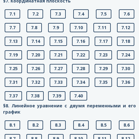
§7. Координатная плоскость
7.1
7.2
7.3
7.4
7.5
7.6
7.7
7.8
7.9
7.10
7.11
7.12
7.13
7.14
7.15
7.16
7.17
7.18
7.19
7.20
7.21
7.22
7.23
7.24
7.25
7.26
7.27
7.28
7.29
7.30
7.31
7.32
7.33
7.34
7.35
7.36
7.37
7.38
7.39
7.40
§8. Линейное уравнение с двумя переменными и его
график
8.1
8.2
8.3
8.4
8.5
8.6
8.7
8.8
8.9
8.10
8.11
8.12