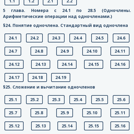
1.1
1.2
2.1
2.2
5 глава. Номера с 24.1 по 28.5 (Одночлены.
Арифметические операции над одночленами.)
§24. Понятие одночлена. Стандартный вид одночлена
24.1
24.2
24.3
24.4
24.5
24.6
24.7
24.8
24.9
24.10
24.11
24.12
24.13
24.14
24.15
24.16
24.17
24.18
24.19
§25. Сложение и вычитание одночленов
25.1
25.2
25.3
25.4
25.5
25.6
25.7
25.8
25.9
25.10
25.11
25.12
25.13
25.14
25.15
25.16