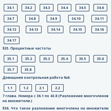
34.1
34.2
34.3
34.4
34.5
34.6
34.7
34.8
34.9
34.10
34.11
34.12
34.13
34.14
34.15
34.16
34.17
§35. Процентные частоты
35.1
35.2
35.3
35.4
35.5
35.6
35.7
35.8
Домашняя контрольная работа №6:
1.1
1.2
2.1
2.2
7 глава. Номера с 36.1 по 43.8 (Разложение многочленов
на множители.)
§36. Что такое разложение многочлена на множители