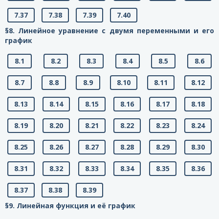
7.37
7.38
7.39
7.40
§8. Линейное уравнение с двумя переменными и его
график
8.1
8.2
8.3
8.4
8.5
8.6
8.7
8.8
8.9
8.10
8.11
8.12
8.13
8.14
8.15
8.16
8.17
8.18
8.19
8.20
8.21
8.22
8.23
8.24
8.25
8.26
8.27
8.28
8.29
8.30
8.31
8.32
8.33
8.34
8.35
8.36
8.37
8.38
8.39
§9. Линейная функция и её график