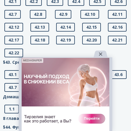
42.1
42.2
42.3
42.4
42.5
42.6
42.7
42.8
42.9
42.10
42.11
42.12
42.13
42.14
42.15
42.16
42.17
42.18
42.19
42.20
42.21
42.22
MEDIASNIPER
§43. Среднее значение и дисперсия
43.1
43.2
43.3
43.4
43.5
43.6
43.7
43.8
Домашняя контрольная работа №7:
1.1
1.2
2.1
2.2
8 глава. Номера с 44.1 по 47.8 (Функция у = x2.)
§44. Функция у = х2 и её график