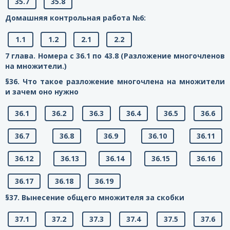
35.7
35.8
Домашняя контрольная работа №6:
1.1
1.2
2.1
2.2
7 глава. Номера с 36.1 по 43.8 (Разложение многочленов
на множители.)
§36. Что такое разложение многочлена на множители
и зачем оно нужно
36.1
36.2
36.3
36.4
36.5
36.6
36.7
36.8
36.9
36.10
36.11
36.12
36.13
36.14
36.15
36.16
36.17
36.18
36.19
§37. Вынесение общего множителя за скобки
37.1
37.2
37.3
37.4
37.5
37.6