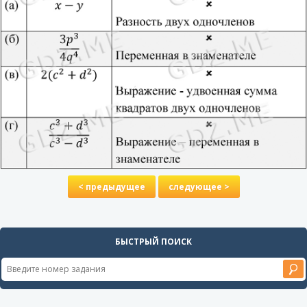
< предыдущее
следующее >
БЫСТРЫЙ ПОИСК