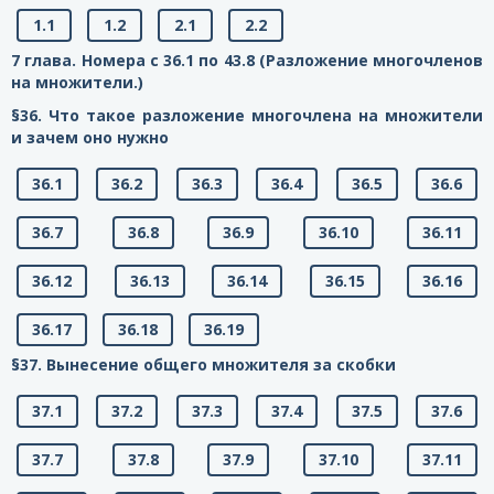
1.1
1.2
2.1
2.2
7 глава. Номера с 36.1 по 43.8 (Разложение многочленов
на множители.)
§36. Что такое разложение многочлена на множители
и зачем оно нужно
36.1
36.2
36.3
36.4
36.5
36.6
36.7
36.8
36.9
36.10
36.11
36.12
36.13
36.14
36.15
36.16
36.17
36.18
36.19
§37. Вынесение общего множителя за скобки
37.1
37.2
37.3
37.4
37.5
37.6
37.7
37.8
37.9
37.10
37.11