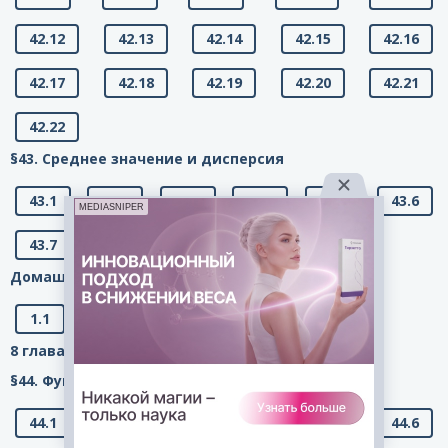
42.12
42.13
42.14
42.15
42.16
42.17
42.18
42.19
42.20
42.21
42.22
§43. Среднее значение и дисперсия
43.1
43.2
43.3
43.4
43.5
43.6
MEDIASNIPER
43.7
43.8
Домашняя контрольная работа №7:
1.1
1.2
2.1
2.2
8 глава. Номера с 44.1 по 47.8 (Функция у = x2.)
§44. Функция у = х2 и её график
44.1
44.2
44.3
44.4
44.5
44.6