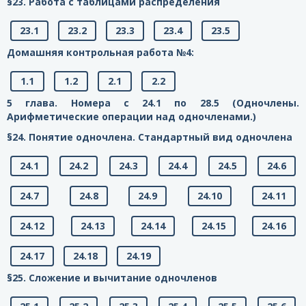
§23. Работа с таблицами распределения
23.1
23.2
23.3
23.4
23.5
Домашняя контрольная работа №4:
1.1
1.2
2.1
2.2
5 глава. Номера с 24.1 по 28.5 (Одночлены.
Арифметические операции над одночленами.)
§24. Понятие одночлена. Стандартный вид одночлена
24.1
24.2
24.3
24.4
24.5
24.6
24.7
24.8
24.9
24.10
24.11
24.12
24.13
24.14
24.15
24.16
24.17
24.18
24.19
§25. Сложение и вычитание одночленов