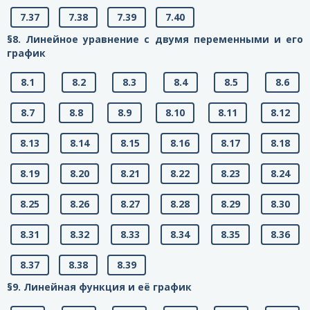
7.37
7.38
7.39
7.40
§8. Линейное уравнение с двумя переменными и его
график
8.1
8.2
8.3
8.4
8.5
8.6
8.7
8.8
8.9
8.10
8.11
8.12
8.13
8.14
8.15
8.16
8.17
8.18
8.19
8.20
8.21
8.22
8.23
8.24
8.25
8.26
8.27
8.28
8.29
8.30
8.31
8.32
8.33
8.34
8.35
8.36
8.37
8.38
8.39
§9. Линейная функция и её график