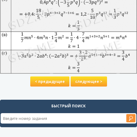
< предыдущее
следующее >
БЫСТРЫЙ ПОИСК