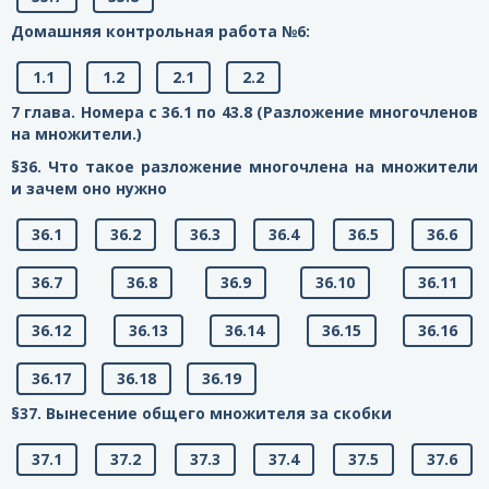
Домашняя контрольная работа №6:
1.1
1.2
2.1
2.2
7 глава. Номера с 36.1 по 43.8 (Разложение многочленов
на множители.)
§36. Что такое разложение многочлена на множители
и зачем оно нужно
36.1
36.2
36.3
36.4
36.5
36.6
36.7
36.8
36.9
36.10
36.11
36.12
36.13
36.14
36.15
36.16
36.17
36.18
36.19
§37. Вынесение общего множителя за скобки
37.1
37.2
37.3
37.4
37.5
37.6