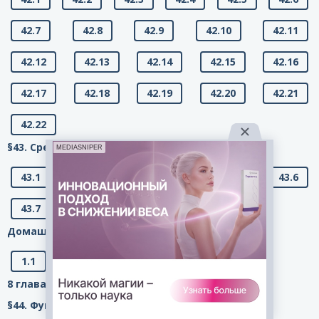
42.7
42.8
42.9
42.10
42.11
42.12
42.13
42.14
42.15
42.16
42.17
42.18
42.19
42.20
42.21
42.22
§43. Среднее значение и дисперсия
MEDIASNIPER
43.1
43.2
43.3
43.4
43.5
43.6
43.7
43.8
Домашняя контрольная работа №7:
1.1
1.2
2.1
2.2
8 глава. Номера с 44.1 по 47.8 (Функция у = x2.)
§44. Функция у = х2 и её график