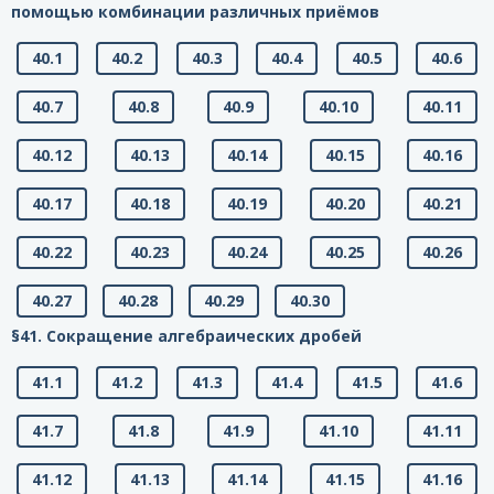
помощью комбинации различных приёмов
40.1
40.2
40.3
40.4
40.5
40.6
40.7
40.8
40.9
40.10
40.11
40.12
40.13
40.14
40.15
40.16
40.17
40.18
40.19
40.20
40.21
40.22
40.23
40.24
40.25
40.26
40.27
40.28
40.29
40.30
§41. Сокращение алгебраических дробей
41.1
41.2
41.3
41.4
41.5
41.6
41.7
41.8
41.9
41.10
41.11
41.12
41.13
41.14
41.15
41.16