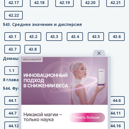
42.17
42.18
42.19
42.20
42.21
42.22
§43. Среднее значение и дисперсия
43.1
43.2
43.3
43.4
43.5
43.6
43.7
43.8
Домашняя контрольная работа №7:
MEDIASNIPER
1.1
1.2
2.1
2.2
8 глава. Номера с 44.1 по 47.8 (Функция у = x2.)
§44. Функция у = х2 и её график
44.1
44.2
44.3
44.4
44.5
44.6
44.7
44.8
44.9
44.10
44.11
44.12
44.13
44.14
44.15
44.16