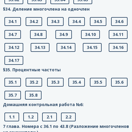
§34. Деление многочлена на одночлен
34.1
34.2
34.3
34.4
34.5
34.6
34.7
34.8
34.9
34.10
34.11
34.12
34.13
34.14
34.15
34.16
34.17
§35. Процентные частоты
35.1
35.2
35.3
35.4
35.5
35.6
35.7
35.8
Домашняя контрольная работа №6:
1.1
1.2
2.1
2.2
7 глава. Номера с 36.1 по 43.8 (Разложение многочленов