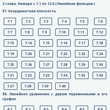
2 глава. Номера с 7.1 по 12.6 (Линейная функция.)
§7. Координатная плоскость
7.1
7.2
7.3
7.4
7.5
7.6
7.7
7.8
7.9
7.10
7.11
7.12
7.13
7.14
7.15
7.16
7.17
7.18
7.19
7.20
7.21
7.22
7.23
7.24
7.25
7.26
7.27
7.28
7.29
7.30
7.31
7.32
7.33
7.34
7.35
7.36
7.37
7.38
7.39
7.40
§8. Линейное уравнение с двумя переменными и его
график
8.1
8.2
8.3
8.4
8.5
8.6