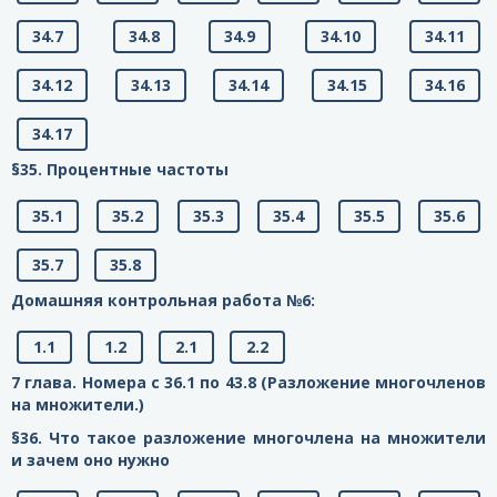
34.7
34.8
34.9
34.10
34.11
34.12
34.13
34.14
34.15
34.16
34.17
§35. Процентные частоты
35.1
35.2
35.3
35.4
35.5
35.6
35.7
35.8
Домашняя контрольная работа №6:
1.1
1.2
2.1
2.2
7 глава. Номера с 36.1 по 43.8 (Разложение многочленов
на множители.)
§36. Что такое разложение многочлена на множители
и зачем оно нужно