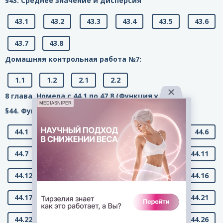
§43. Среднее значение и дисперсия
43.1
43.2
43.3
43.4
43.5
43.6
43.7
43.8
Домашняя контрольная работа №7:
1.1
1.2
2.1
2.2
8 глава. Номера с 44.1 по 47.8 (Функция у = x2.)
MEDIASNIPER
§44. Функция у = х2 и её график
44.1
44.2
44.3
44.4
44.5
44.6
44.7
44.8
44.9
44.10
44.11
44.12
44.13
44.14
44.15
44.16
44.17
44.18
44.19
44.20
44.21
44.22
44.23
44.24
44.25
44.26