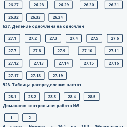
26.27
26.28
26.29
26.30
26.31
26.32
26.33
26.34
§27. Деление одночлена на одночлен
27.1
27.2
27.3
27.4
27.5
27.6
27.7
27.8
27.9
27.10
27.11
27.12
27.13
27.14
27.15
27.16
27.17
27.18
27.19
§28. Таблица распределения частот
28.1
28.2
28.3
28.4
28.5
Домашняя контрольная работа №5:
1
2
6 глава. Номера с 29.1 по 35.8 (Многочлены.