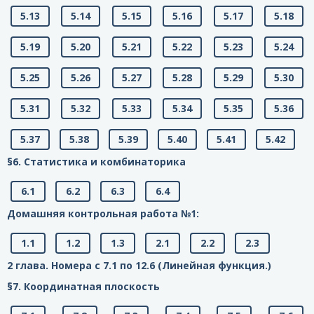
5.13
5.14
5.15
5.16
5.17
5.18
5.19
5.20
5.21
5.22
5.23
5.24
5.25
5.26
5.27
5.28
5.29
5.30
5.31
5.32
5.33
5.34
5.35
5.36
5.37
5.38
5.39
5.40
5.41
5.42
§6. Статистика и комбинаторика
6.1
6.2
6.3
6.4
Домашняя контрольная работа №1:
1.1
1.2
1.3
2.1
2.2
2.3
2 глава. Номера с 7.1 по 12.6 (Линейная функция.)
§7. Координатная плоскость