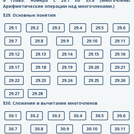
6 глава. Номера с 29.1 по 35.8 (Многочлены.
Арифметические операции над многочленами.)
§29. Основные понятия
29.1
29.2
29.3
29.4
29.5
29.6
29.7
29.8
29.9
29.10
29.11
29.12
29.13
29.14
29.15
29.16
29.17
29.18
29.19
29.20
29.21
29.22
29.23
29.24
29.25
29.26
29.27
29.28
§30. Сложение и вычитание многочленов
30.1
30.2
30.3
30.4
30.5
30.6
30.7
30.8
30.9
30.10
30.11