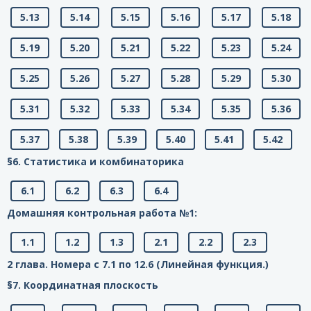
5.13
5.14
5.15
5.16
5.17
5.18
5.19
5.20
5.21
5.22
5.23
5.24
5.25
5.26
5.27
5.28
5.29
5.30
5.31
5.32
5.33
5.34
5.35
5.36
5.37
5.38
5.39
5.40
5.41
5.42
§6. Статистика и комбинаторика
6.1
6.2
6.3
6.4
Домашняя контрольная работа №1:
1.1
1.2
1.3
2.1
2.2
2.3
2 глава. Номера с 7.1 по 12.6 (Линейная функция.)
§7. Координатная плоскость