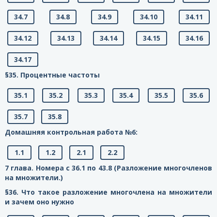
34.7
34.8
34.9
34.10
34.11
34.12
34.13
34.14
34.15
34.16
34.17
§35. Процентные частоты
35.1
35.2
35.3
35.4
35.5
35.6
35.7
35.8
Домашняя контрольная работа №6:
1.1
1.2
2.1
2.2
7 глава. Номера с 36.1 по 43.8 (Разложение многочленов
на множители.)
§36. Что такое разложение многочлена на множители
и зачем оно нужно