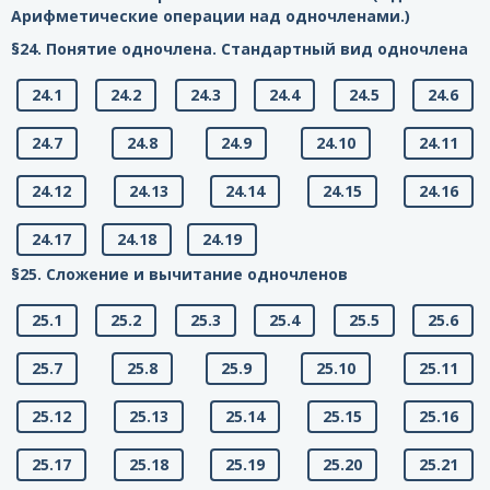
Арифметические операции над одночленами.)
§24. Понятие одночлена. Стандартный вид одночлена
24.1
24.2
24.3
24.4
24.5
24.6
24.7
24.8
24.9
24.10
24.11
24.12
24.13
24.14
24.15
24.16
24.17
24.18
24.19
§25. Сложение и вычитание одночленов
25.1
25.2
25.3
25.4
25.5
25.6
25.7
25.8
25.9
25.10
25.11
25.12
25.13
25.14
25.15
25.16
25.17
25.18
25.19
25.20
25.21