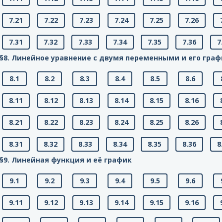
7.21
7.22
7.23
7.24
7.25
7.26
7.31
7.32
7.33
7.34
7.35
7.36
7
§8. Линейное уравнение с двумя переменными и его гра
8.1
8.2
8.3
8.4
8.5
8.6
8.11
8.12
8.13
8.14
8.15
8.16
8.21
8.22
8.23
8.24
8.25
8.26
8.31
8.32
8.33
8.34
8.35
8.36
8
§9. Линейная функция и её график
9.1
9.2
9.3
9.4
9.5
9.6
9.11
9.12
9.13
9.14
9.15
9.16