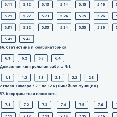
5.11
5.12
5.13
5.14
5.15
5.16
5.21
5.22
5.23
5.24
5.25
5.26
5.31
5.32
5.33
5.34
5.35
5.36
5.41
5.42
§6. Статистика и комбинаторика
6.1
6.2
6.3
6.4
Домашняя контрольная работа №1:
1.1
1.2
1.3
2.1
2.2
2.3
2 глава. Номера с 7.1 по 12.6 (Линейная функция.)
§7. Координатная плоскость
7.1
7.2
7.3
7.4
7.5
7.6
7.11
7.12
7.13
7.14
7.15
7.16