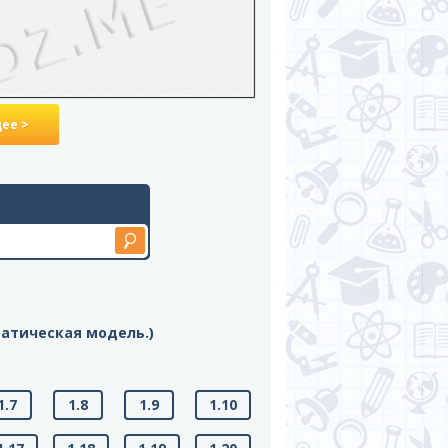
ее >
матическая модель.)
1.7
1.8
1.9
1.10