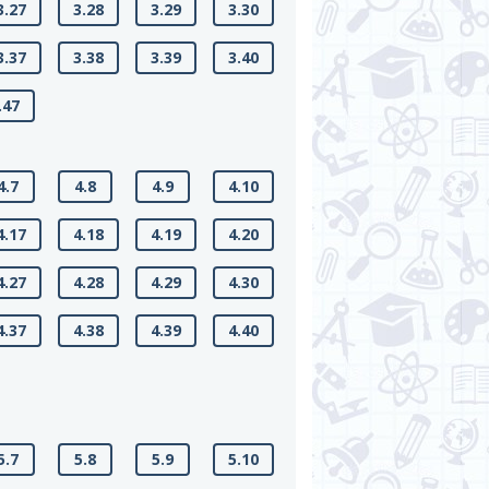
3.27
3.28
3.29
3.30
3.37
3.38
3.39
3.40
.47
4.7
4.8
4.9
4.10
4.17
4.18
4.19
4.20
4.27
4.28
4.29
4.30
4.37
4.38
4.39
4.40
5.7
5.8
5.9
5.10