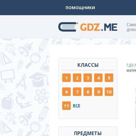
ПОМОЩНИКИ
Cам
дом
КЛАССЫ
ГДЗ
матем
1
2
3
4
5
6
7
8
9
10
11
ВСЕ
ПРЕДМЕТЫ