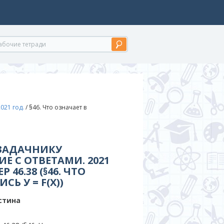
021 год.
/
§46. Что означает в
К ЗАДАЧНИКУ
Е С ОТВЕТАМИ. 2021
 46.38 (§46. ЧТО
Ь У = F(X))
стина