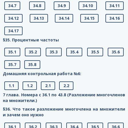
34.7
34.8
34.9
34.10
34.11
34.12
34.13
34.14
34.15
34.16
34.17
§35. Процентные частоты
35.1
35.2
35.3
35.4
35.5
35.6
35.7
35.8
Домашняя контрольная работа №6:
1.1
1.2
2.1
2.2
7 глава. Номера с 36.1 по 43.8 (Разложение многочленов
на множители.)
§36. Что такое разложение многочлена на множители
и зачем оно нужно
36.1
36.2
36.3
36.4
36.5
36.6