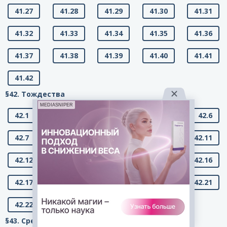
41.27
41.28
41.29
41.30
41.31
41.32
41.33
41.34
41.35
41.36
41.37
41.38
41.39
41.40
41.41
41.42
§42. Тождества
MEDIASNIPER
42.1
42.2
42.3
42.4
42.5
42.6
42.7
42.8
42.9
42.10
42.11
42.12
42.13
42.14
42.15
42.16
42.17
42.18
42.19
42.20
42.21
42.22
§43. Среднее значение и дисперсия