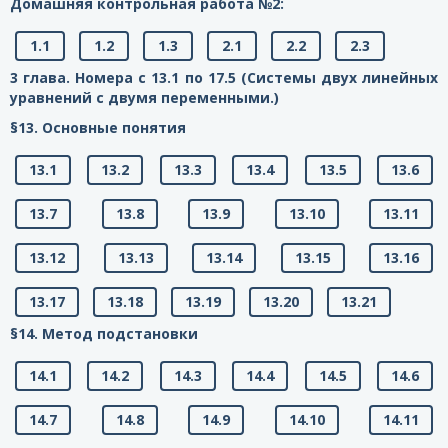
Домашняя контрольная работа №2:
1.1
1.2
1.3
2.1
2.2
2.3
3 глава. Номера с 13.1 по 17.5 (Системы двух линейных
уравнений с двумя переменными.)
§13. Основные понятия
13.1
13.2
13.3
13.4
13.5
13.6
13.7
13.8
13.9
13.10
13.11
13.12
13.13
13.14
13.15
13.16
13.17
13.18
13.19
13.20
13.21
§14. Метод подстановки
14.1
14.2
14.3
14.4
14.5
14.6
14.7
14.8
14.9
14.10
14.11