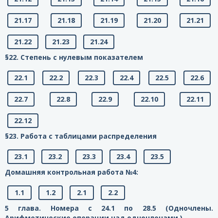
21.17
21.18
21.19
21.20
21.21
21.22
21.23
21.24
§22. Степень с нулевым показателем
22.1
22.2
22.3
22.4
22.5
22.6
22.7
22.8
22.9
22.10
22.11
22.12
§23. Работа с таблицами распределения
23.1
23.2
23.3
23.4
23.5
Домашняя контрольная работа №4:
1.1
1.2
2.1
2.2
5 глава. Номера с 24.1 по 28.5 (Одночлены.
Арифметические операции над одночленами.)