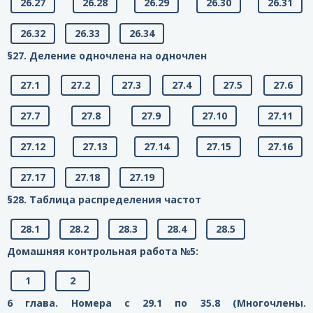
26.27
26.28
26.29
26.30
26.31
26.32
26.33
26.34
§27. Деление одночлена на одночлен
27.1
27.2
27.3
27.4
27.5
27.6
27.7
27.8
27.9
27.10
27.11
27.12
27.13
27.14
27.15
27.16
27.17
27.18
27.19
§28. Таблица распределения частот
28.1
28.2
28.3
28.4
28.5
Домашняя контрольная работа №5:
1
2
6 глава. Номера с 29.1 по 35.8 (Многочлены.