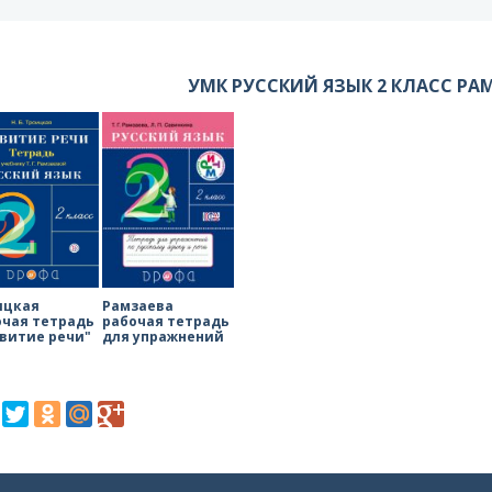
УМК РУССКИЙ ЯЗЫК 2 КЛАСС РА
ицкая
Рамзаева
очая тетрадь
рабочая тетрадь
звитие речи"
для упражнений