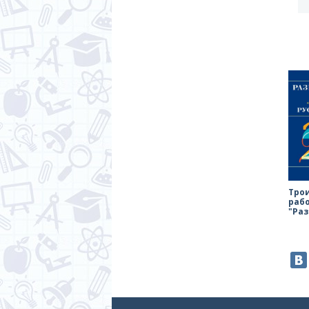
Тро
раб
"Ра