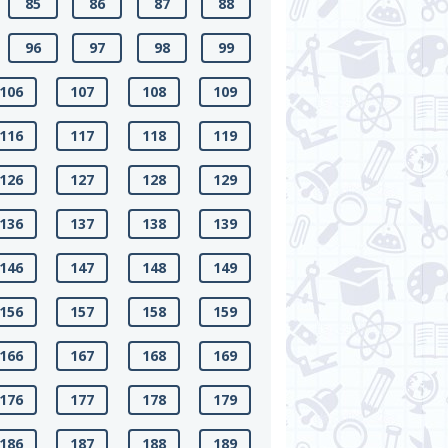
85
86
87
88
96
97
98
99
106
107
108
109
116
117
118
119
126
127
128
129
136
137
138
139
146
147
148
149
156
157
158
159
166
167
168
169
176
177
178
179
186
187
188
189