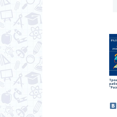
Тро
раб
"Ра