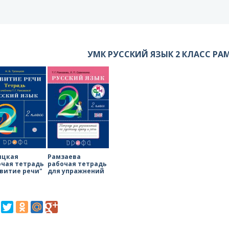
УМК РУССКИЙ ЯЗЫК 2 КЛАСС РА
ицкая
Рамзаева
очая тетрадь
рабочая тетрадь
звитие речи"
для упражнений