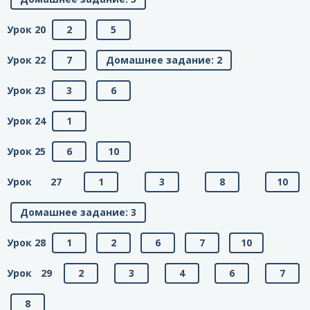
Урок 20
2
5
Урок 22
7
Домашнее задание: 2
Урок 23
3
6
Урок 24
1
Урок 25
6
10
Урок 27
1
3
8
10
Домашнее задание: 3
Урок 28
1
2
6
7
10
Урок 29
2
3
4
6
7
8