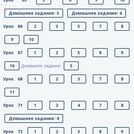
Домашнее задание: 3
Домашнее задание: 4
Урок 66
2
3
5
7
8
9
10
Урок 67
1
2
5
8
9
10
Домашнее задание:
5
Урок 68
1
2
3
7
8
11
Урок 71
1
2
4
7
8
Домашнее задание: 4
Урок 72
1
2
3
8
9