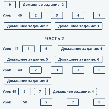
9
Домашнее задание: 2
Урок 46
2
3
4
7
Домашнее задание: 2
Домашнее задание: 3
ЧАСТЬ 2
Урок 47
1
6
Домашнее задание: 4
Домашнее задание: 5
Домашнее задание: 6
Урок 48
2
3
7
9
Домашнее задание: 4
Урок 49
2
7
Домашнее задание: 4
Урок 50
2
7
8