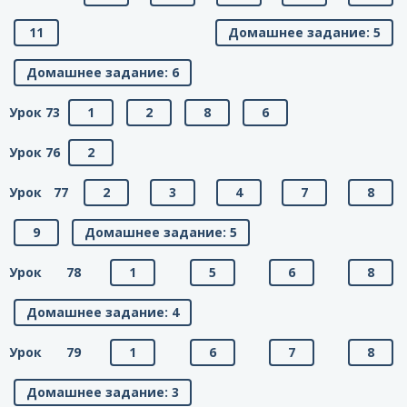
11
Домашнее задание: 5
Домашнее задание: 6
Урок 73
1
2
8
6
Урок 76
2
Урок 77
2
3
4
7
8
9
Домашнее задание: 5
Урок 78
1
5
6
8
Домашнее задание: 4
Урок 79
1
6
7
8
Домашнее задание: 3