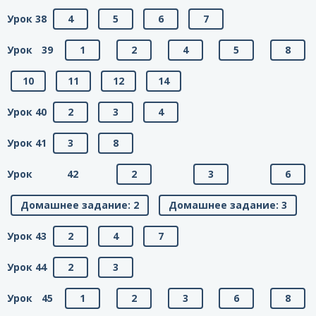
Урок 38
4
5
6
7
Урок 39
1
2
4
5
8
10
11
12
14
Урок 40
2
3
4
Урок 41
3
8
Урок 42
2
3
6
Домашнее задание: 2
Домашнее задание: 3
Урок 43
2
4
7
Урок 44
2
3
Урок 45
1
2
3
6
8