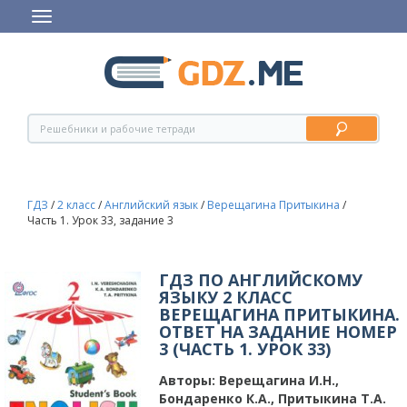
ГДЗ
/
2 класс
/
Английский язык
/
Верещагина Притыкина
/
Часть 1. Урок 33, задание 3
ГДЗ ПО АНГЛИЙСКОМУ
ЯЗЫКУ 2 КЛАСС
ВЕРЕЩАГИНА ПРИТЫКИНА.
ОТВЕТ НА ЗАДАНИЕ НОМЕР
3 (ЧАСТЬ 1. УРОК 33)
Авторы:
Верещагина И.Н.,
Бондаренко К.А., Притыкина T.A.