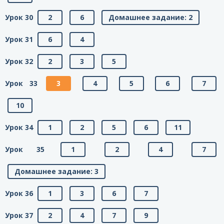
Урок 30
2
6
Домашнее задание: 2
Урок 31
6
4
Урок 32
2
3
5
Урок 33
3
4
5
6
7
10
Урок 34
1
2
5
6
11
Урок 35
1
2
4
7
Домашнее задание: 3
Урок 36
1
3
6
7
Урок 37
2
4
7
9