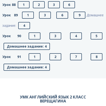
Урок 88
1
2
3
6
Урок 89
1
3
6
9
Домашнее
задание:
4
Урок 90
1
3
4
5
Домашнее задание: 4
Урок 91
1
2
7
8
Домашнее задание: 4
УМК АНГЛИЙСКИЙ ЯЗЫК 2 КЛАСС
ВЕРЕЩАГИНА