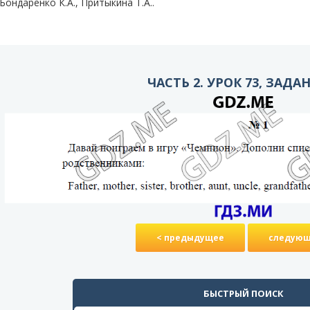
Бондаренко К.А., Притыкина T.A..
ЧАСТЬ 2. УРОК 73, ЗАДА
< предыдущее
следующ
БЫСТРЫЙ ПОИСК