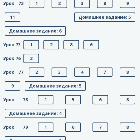
Урок 72
1
2
3
8
9
11
Домашнее задание: 5
Домашнее задание: 6
Урок 73
1
2
8
6
Урок 76
2
Урок 77
2
3
4
7
8
9
Домашнее задание: 5
Урок 78
1
5
6
8
Домашнее задание: 4
Урок 79
1
6
7
8