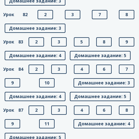
Домашнее задание: 3
Урок 82
2
3
7
8
Домашнее задание: 3
Урок 83
2
3
5
8
9
Домашнее задание: 4
Домашнее задание: 5
Урок 84
2
3
4
6
7
9
10
Домашнее задание: 3
Домашнее задание: 4
Домашнее задание: 5
Урок 87
2
3
4
6
8
9
11
Домашнее задание: 4
Домашнее задание: 5