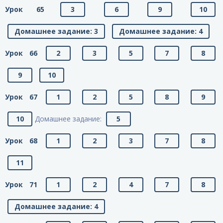
Урок 65
3
6
9
10
Домашнее задание: 3
Домашнее задание: 4
Урок 66
2
3
5
7
8
9
10
Урок 67
1
2
5
8
9
10
Домашнее задание:
5
Урок 68
1
2
3
7
8
11
Урок 71
1
2
4
7
8
Домашнее задание: 4