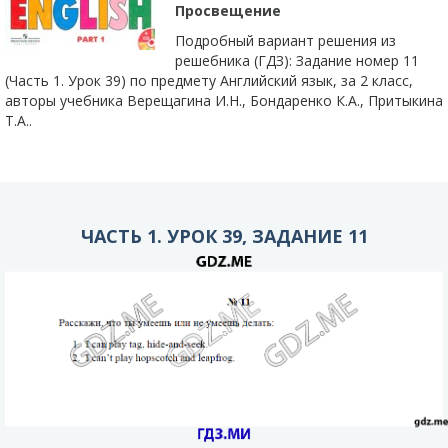
Просвещение
Подробный вариант решения из
решебника (ГДЗ): Задание номер 11
(Часть 1. Урок 39) по предмету Английский язык, за 2 класс,
авторы учебника Верещагина И.Н., Бондаренко К.А., Притыкина
T.A..
ЧАСТЬ 1. УРОК 39, ЗАДАНИЕ 11