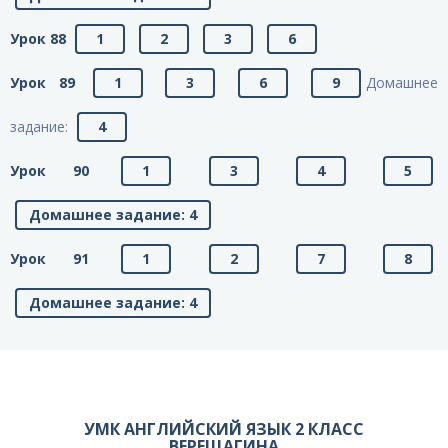
Урок 88
1
2
3
6
Урок 89
1
3
6
9
Домашнее
задание:
4
Урок 90
1
3
4
5
Домашнее задание: 4
Урок 91
1
2
7
8
Домашнее задание: 4
УМК АНГЛИЙСКИЙ ЯЗЫК 2 КЛАСС
ВЕРЕЩАГИНА