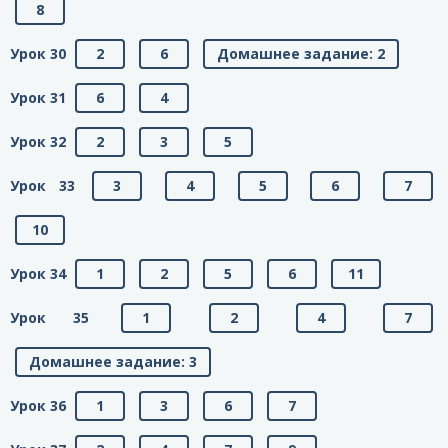
8
Урок 30
2
6
Домашнее задание: 2
Урок 31
6
4
Урок 32
2
3
5
Урок 33
3
4
5
6
7
10
Урок 34
1
2
5
6
11
Урок 35
1
2
4
7
Домашнее задание: 3
Урок 36
1
3
6
7