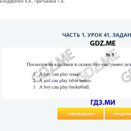
Бондаренко К.А., Притыкина T.A..
ЧАСТЬ 1. УРОК 41, ЗАДА
< предыдущее
следующ