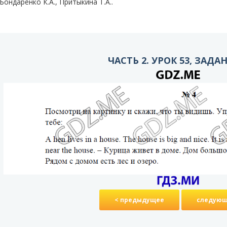
Бондаренко К.А., Притыкина T.A..
ЧАСТЬ 2. УРОК 53, ЗАДА
< предыдущее
следующ