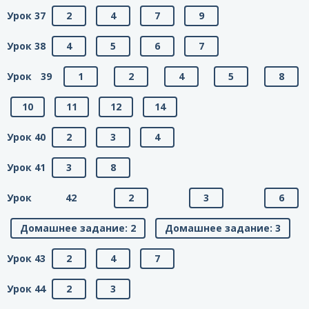
Урок 37
2
4
7
9
Урок 38
4
5
6
7
Урок 39
1
2
4
5
8
10
11
12
14
Урок 40
2
3
4
Урок 41
3
8
Урок 42
2
3
6
Домашнее задание: 2
Домашнее задание: 3
Урок 43
2
4
7
Урок 44
2
3