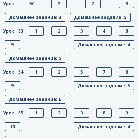
Урок 50
2
7
8
Домашнее задание: 3
Домашнее задание: 5
Урок 53
1
2
3
4
8
9
Домашнее задание: 4
Домашнее задание: 5
Урок 54
1
2
5
7
8
9
Домашнее задание: 5
Домашнее задание: 6
Урок 55
1
2
3
8
9
10
Домашнее задание: 4