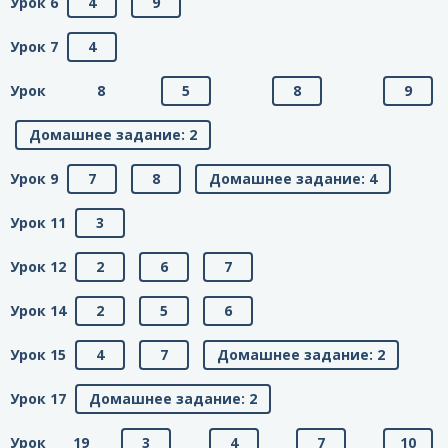
Урок 6
4
9
Урок 7
4
Урок 8
5
8
9
Домашнее задание: 2
Урок 9
7
8
Домашнее задание: 4
Урок 11
3
Урок 12
2
6
7
Урок 14
2
5
6
Урок 15
4
7
Домашнее задание: 2
Урок 17
Домашнее задание: 2
Урок 19
3
4
7
10