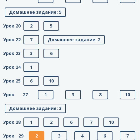
Домашнее задание: 5
Урок 20
2
5
Урок 22
7
Домашнее задание: 2
Урок 23
3
6
Урок 24
1
Урок 25
6
10
Урок 27
1
3
8
10
Домашнее задание: 3
Урок 28
1
2
6
7
10
Урок 29
2
3
4
6
7