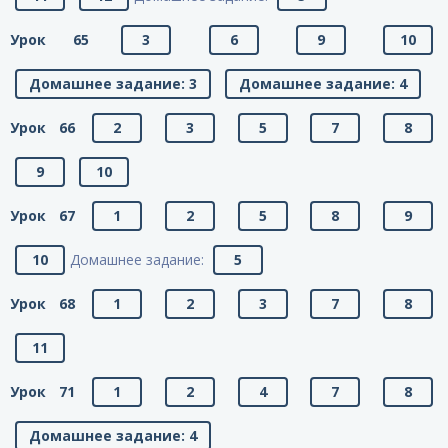
Урок 65
3
6
9
10
Домашнее задание: 3
Домашнее задание: 4
Урок 66
2
3
5
7
8
9
10
Урок 67
1
2
5
8
9
10
Домашнее задание:
5
Урок 68
1
2
3
7
8
11
Урок 71
1
2
4
7
8
Домашнее задание: 4