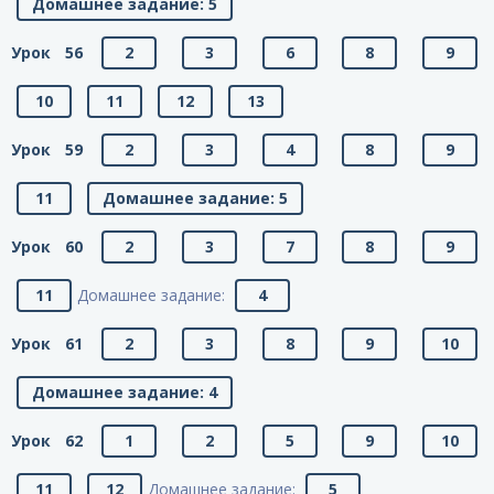
Домашнее задание: 5
Урок 56
2
3
6
8
9
10
11
12
13
Урок 59
2
3
4
8
9
11
Домашнее задание: 5
Урок 60
2
3
7
8
9
11
Домашнее задание:
4
Урок 61
2
3
8
9
10
Домашнее задание: 4
Урок 62
1
2
5
9
10
11
12
Домашнее задание:
5