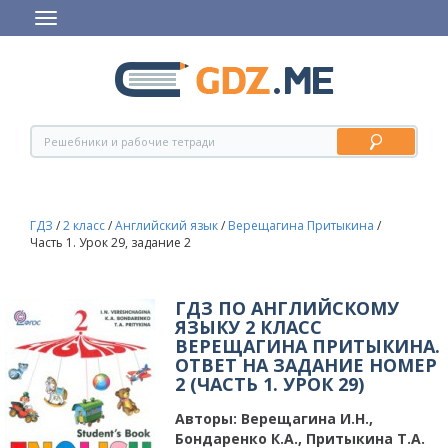
ГДЗ
/
2 класс
/
Английский язык
/
Верещагина Притыкина
/
Часть 1. Урок 29, задание 2
ГДЗ ПО АНГЛИЙСКОМУ
ЯЗЫКУ 2 КЛАСС
ВЕРЕЩАГИНА ПРИТЫКИНА.
ОТВЕТ НА ЗАДАНИЕ НОМЕР
2 (ЧАСТЬ 1. УРОК 29)
Авторы:
Верещагина И.Н.,
Бондаренко К.А., Притыкина T.A.