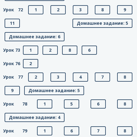
Урок 72
1
2
3
8
9
11
Домашнее задание: 5
Домашнее задание: 6
Урок 73
1
2
8
6
Урок 76
2
Урок 77
2
3
4
7
8
9
Домашнее задание: 5
Урок 78
1
5
6
8
Домашнее задание: 4
Урок 79
1
6
7
8