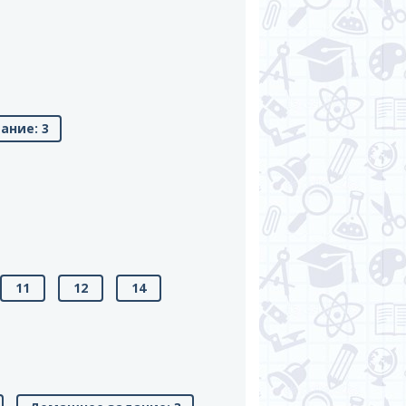
ание: 3
11
12
14