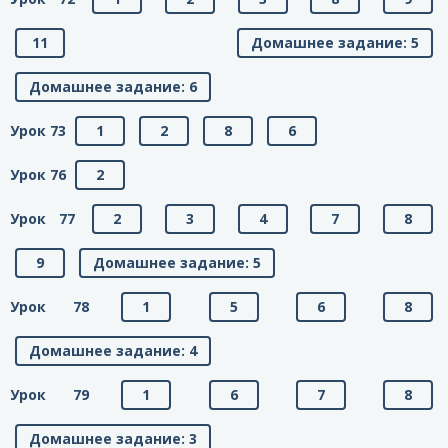
11
Домашнее задание: 5
Домашнее задание: 6
Урок 73
1
2
8
6
Урок 76
2
Урок 77
2
3
4
7
8
9
Домашнее задание: 5
Урок 78
1
5
6
8
Домашнее задание: 4
Урок 79
1
6
7
8
Домашнее задание: 3