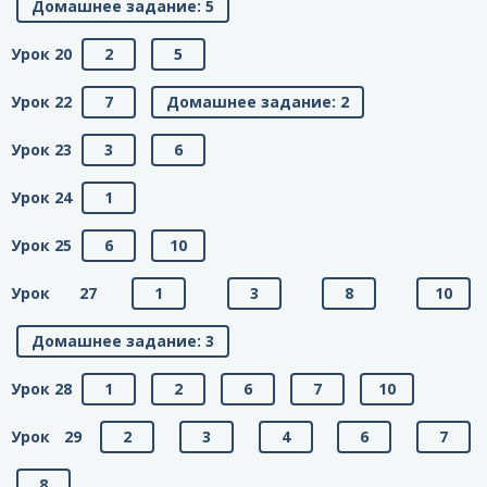
Домашнее задание: 5
Урок 20
2
5
Урок 22
7
Домашнее задание: 2
Урок 23
3
6
Урок 24
1
Урок 25
6
10
Урок 27
1
3
8
10
Домашнее задание: 3
Урок 28
1
2
6
7
10
Урок 29
2
3
4
6
7
8