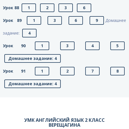
Урок 88
1
2
3
6
Урок 89
1
3
6
9
Домашнее
задание:
4
Урок 90
1
3
4
5
Домашнее задание: 4
Урок 91
1
2
7
8
Домашнее задание: 4
УМК АНГЛИЙСКИЙ ЯЗЫК 2 КЛАСС
ВЕРЕЩАГИНА