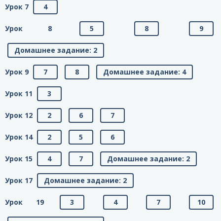
Урок 7
4
Урок 8
5
8
9
Домашнее задание: 2
Урок 9
7
8
Домашнее задание: 4
Урок 11
3
Урок 12
2
6
7
Урок 14
2
5
6
Урок 15
4
7
Домашнее задание: 2
Урок 17
Домашнее задание: 2
Урок 19
3
4
7
10