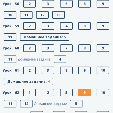
Урок 56
2
3
6
8
9
10
11
12
13
Урок 59
2
3
4
8
9
11
Домашнее задание: 5
Урок 60
2
3
7
8
9
11
Домашнее задание:
4
Урок 61
2
3
8
9
10
Домашнее задание: 4
Урок 62
1
2
5
9
10
11
12
Домашнее задание:
5