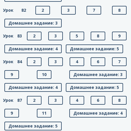
Урок 82
2
3
7
8
Домашнее задание: 3
Урок 83
2
3
5
8
9
Домашнее задание: 4
Домашнее задание: 5
Урок 84
2
3
4
6
7
9
10
Домашнее задание: 3
Домашнее задание: 4
Домашнее задание: 5
Урок 87
2
3
4
6
8
9
11
Домашнее задание: 4
Домашнее задание: 5