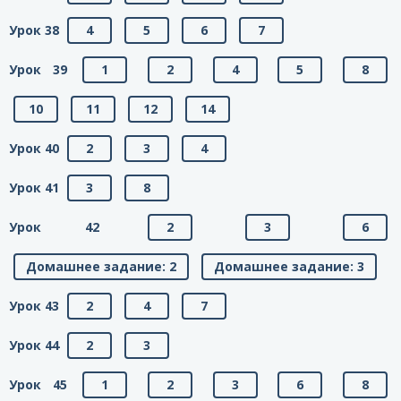
Урок 38
4
5
6
7
Урок 39
1
2
4
5
8
10
11
12
14
Урок 40
2
3
4
Урок 41
3
8
Урок 42
2
3
6
Домашнее задание: 2
Домашнее задание: 3
Урок 43
2
4
7
Урок 44
2
3
Урок 45
1
2
3
6
8