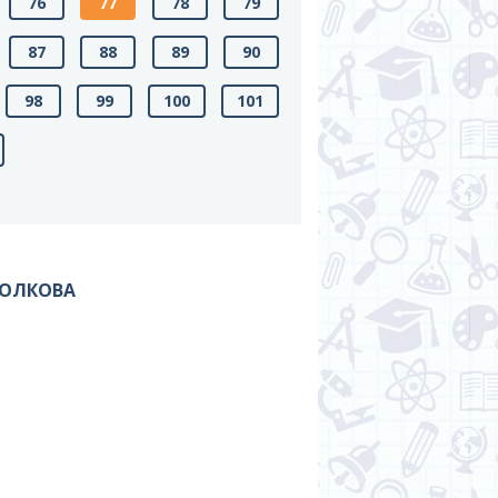
76
77
78
79
87
88
89
90
98
99
100
101
ВОЛКОВА