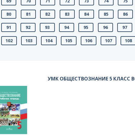
69
70
71
72
73
74
75
80
81
82
83
84
85
86
91
92
93
94
95
96
97
102
103
104
105
106
107
108
УМК ОБЩЕСТВОЗНАНИЕ 5 КЛАСС 