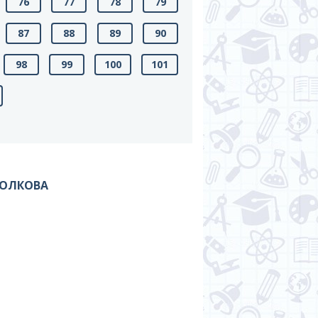
76
77
78
79
87
88
89
90
98
99
100
101
ВОЛКОВА