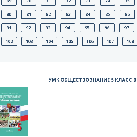
69
70
71
72
73
74
75
80
81
82
83
84
85
86
91
92
93
94
95
96
97
102
103
104
105
106
107
108
УМК ОБЩЕСТВОЗНАНИЕ 5 КЛАСС 