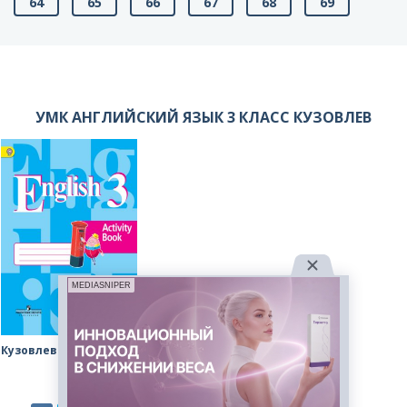
64
65
66
67
68
69
УМК АНГЛИЙСКИЙ ЯЗЫК 3 КЛАСС КУЗОВЛЕВ
MEDIASNIPER
Кузовлев рабочая тетрадь