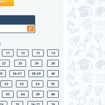
ее >
:
11
12
13
14
22
23
24
26
35
36-37
38-39
40
52
53
54
55
63
64
65
66
74
75
76-77
78