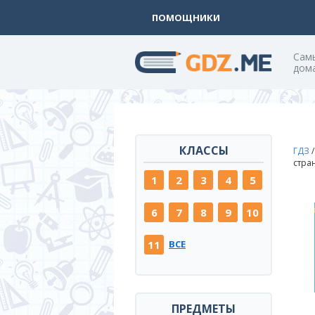
ПОМОЩНИКИ
Cам
дом
КЛАССЫ
ГДЗ
стра
1
2
3
4
5
6
7
8
9
10
11
ВСЕ
ПРЕДМЕТЫ