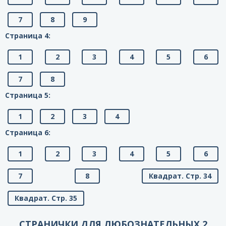
7
8
9
Страница 4:
1
2
3
4
5
6
7
8
Страница 5:
1
2
3
4
Страница 6:
1
2
3
4
5
6
7
8
Квадрат. Стр. 34
Квадрат. Стр. 35
СТРАНИЧКИ ДЛЯ ЛЮБОЗНАТЕЛЬНЫХ 2