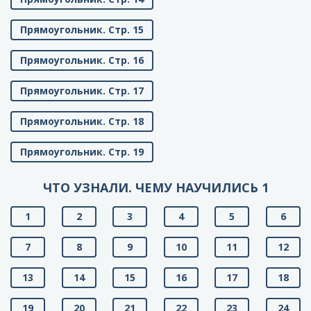
Прямоугольник. Стр. 15
Прямоугольник. Стр. 16
Прямоугольник. Стр. 17
Прямоугольник. Стр. 18
Прямоугольник. Стр. 19
ЧТО УЗНАЛИ. ЧЕМУ НАУЧИЛИСЬ 1
1
2
3
4
5
6
7
8
9
10
11
12
13
14
15
16
17
18
19
20
21
22
23
24