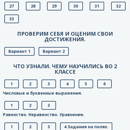
27
28
29
30
31
32
33
ПРОВЕРИМ СЕБЯ И ОЦЕНИМ СВОИ
ДОСТИЖЕНИЯ.
Вариант 1
Вариант 2
ЧТО УЗНАЛИ. ЧЕМУ НАУЧИЛИСЬ ВО 2
КЛАССЕ
1
2
3
4
5
6
Числовые и буквенные выражения.
1
2
3
Равенство. Неравенство. Уравнение.
1
2
3
4 Задания на полях.