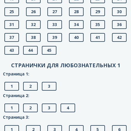
25
26
27
28
29
30
31
32
33
34
35
36
37
38
39
40
41
42
43
44
45
СТРАНИЧКИ ДЛЯ ЛЮБОЗНАТЕЛЬНЫХ 1
Страница 1:
1
2
3
Страница 2:
1
2
3
4
Страница 3:
1
2
3
4
5
6