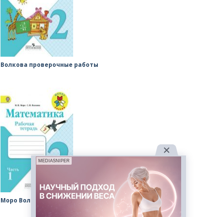
Волкова проверочные работы
MEDIASNIPER
Моро Волкова рабочая тетрадь