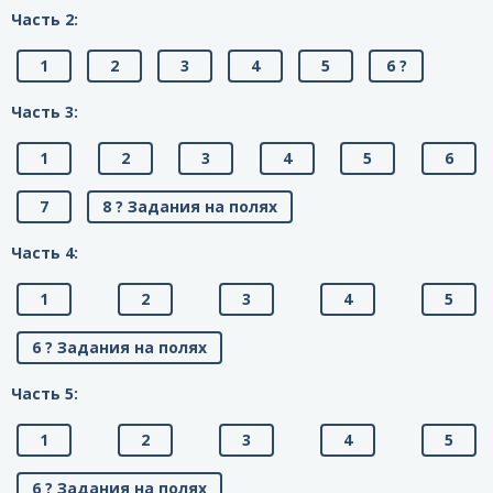
Часть 2:
1
2
3
4
5
6 ?
Часть 3:
1
2
3
4
5
6
7
8 ? Задания на полях
Часть 4:
1
2
3
4
5
6 ? Задания на полях
Часть 5:
1
2
3
4
5
6 ? Задания на полях