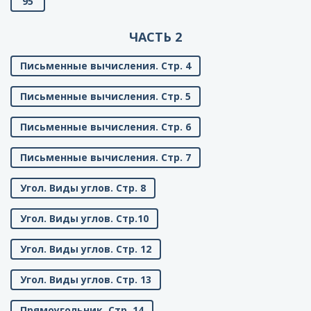
95
ЧАСТЬ 2
Письменные вычисления. Стр. 4
Письменные вычисления. Стр. 5
Письменные вычисления. Стр. 6
Письменные вычисления. Стр. 7
Угол. Виды углов. Стр. 8
Угол. Виды углов. Стр.10
Угол. Виды углов. Стр. 12
Угол. Виды углов. Стр. 13
Прямоугольник. Стр. 14