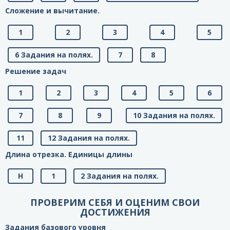
Сложение и вычитание.
1
2
3
4
5
6 Задания на полях.
7
8
Решение задач
1
2
3
4
5
6
7
8
9
10 Задания на полях.
11
12 Задания на полях.
Длина отрезка. Единицы длины
H
1
2 Задания на полях.
ПРОВЕРИМ СЕБЯ И ОЦЕНИМ СВОИ
ДОСТИЖЕНИЯ
Задания базового уровня