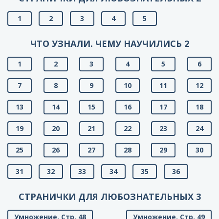
1
2
3
4
5
ЧТО УЗНАЛИ. ЧЕМУ НАУЧИЛИСЬ 2
1
2
3
4
5
6
7
8
9
10
11
12
13
14
15
16
17
18
19
20
21
22
23
24
25
26
27
28
29
30
31
32
33
34
35
36
СТРАНИЧКИ ДЛЯ ЛЮБОЗНАТЕЛЬНЫХ 3
Умножение. Стр. 48
Умножение. Стр. 49