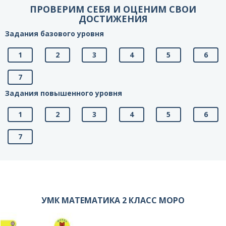
ПРОВЕРИМ СЕБЯ И ОЦЕНИМ СВОИ
ДОСТИЖЕНИЯ
Задания базового уровня
1
2
3
4
5
6
7
Задания повышенного уровня
1
2
3
4
5
6
7
УМК МАТЕМАТИКА 2 КЛАСС МОРО