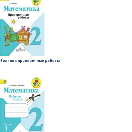
Волкова проверочные работы