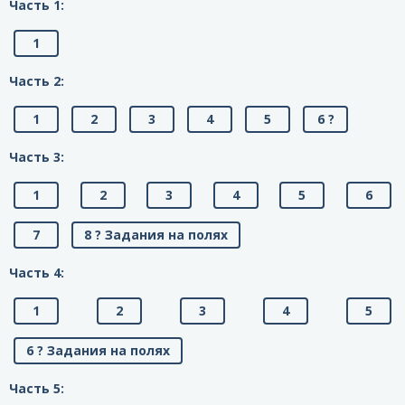
Часть 1:
1
Часть 2:
1
2
3
4
5
6 ?
Часть 3:
1
2
3
4
5
6
7
8 ? Задания на полях
Часть 4:
1
2
3
4
5
6 ? Задания на полях
Часть 5: