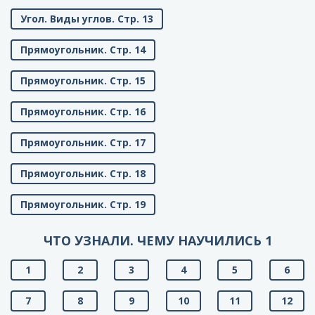
Угол. Виды углов. Стр. 13
Прямоугольник. Стр. 14
Прямоугольник. Стр. 15
Прямоугольник. Стр. 16
Прямоугольник. Стр. 17
Прямоугольник. Стр. 18
Прямоугольник. Стр. 19
ЧТО УЗНАЛИ. ЧЕМУ НАУЧИЛИСЬ 1
1
2
3
4
5
6
7
8
9
10
11
12