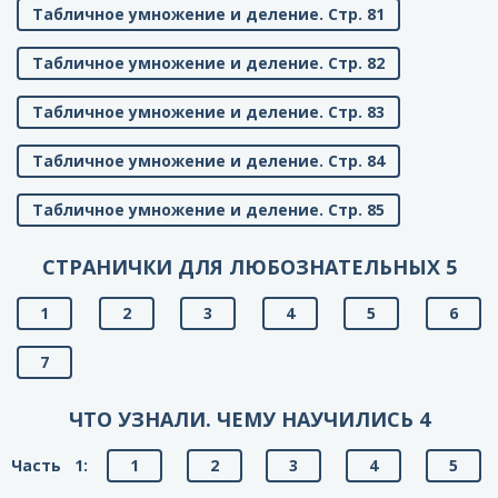
Табличное умножение и деление. Стр. 81
Табличное умножение и деление. Стр. 82
Табличное умножение и деление. Стр. 83
Табличное умножение и деление. Стр. 84
Табличное умножение и деление. Стр. 85
СТРАНИЧКИ ДЛЯ ЛЮБОЗНАТЕЛЬНЫХ 5
1
2
3
4
5
6
7
ЧТО УЗНАЛИ. ЧЕМУ НАУЧИЛИСЬ 4
Часть 1:
1
2
3
4
5