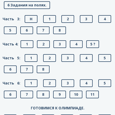
6 Задания на полях.
Часть 3:
H
1
2
3
4
5
6
7
8
Часть 4:
1
2
3
4
5 ?
Часть 5:
1
2
3
4
5
6
7
8
Часть 6:
1
2
3
4
5
6
7
8
9
10
11
ГОТОВИМСЯ К ОЛИМПИАДЕ.