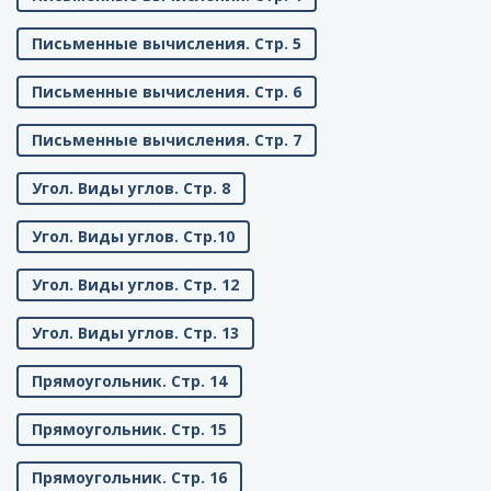
Письменные вычисления. Стр. 5
Письменные вычисления. Стр. 6
Письменные вычисления. Стр. 7
Угол. Виды углов. Стр. 8
Угол. Виды углов. Стр.10
Угол. Виды углов. Стр. 12
Угол. Виды углов. Стр. 13
Прямоугольник. Стр. 14
Прямоугольник. Стр. 15
Прямоугольник. Стр. 16