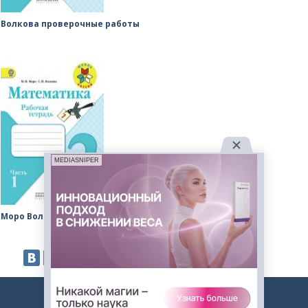
Волкова проверочные работы
MEDIASNIPER
Моро Волкова рабочая тетрадь
2023. Авторские решебники. -
admin@gdz.me