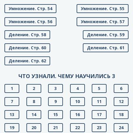
Умножение. Стр. 54
Умножение. Стр. 55
Умножение. Стр. 56
Умножение. Стр. 57
Деление. Стр. 58
Деление. Стр. 59
Деление. Стр. 60
Деление. Стр. 61
Деление. Стр. 62
ЧТО УЗНАЛИ. ЧЕМУ НАУЧИЛИСЬ 3
1
2
3
4
5
6
7
8
9
10
11
12
13
14
15
16
17
18
19
20
21
22
23
24