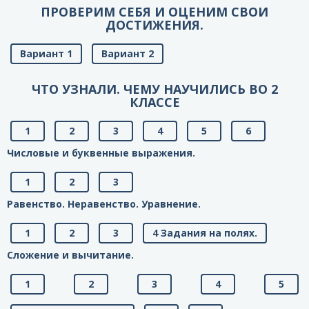
ПРОВЕРИМ СЕБЯ И ОЦЕНИМ СВОИ
ДОСТИЖЕНИЯ.
Вариант 1
Вариант 2
ЧТО УЗНАЛИ. ЧЕМУ НАУЧИЛИСЬ ВО 2
КЛАССЕ
1
2
3
4
5
6
Числовые и буквенные выражения.
1
2
3
Равенство. Неравенство. Уравнение.
1
2
3
4 Задания на полях.
Сложение и вычитание.
1
2
3
4
5