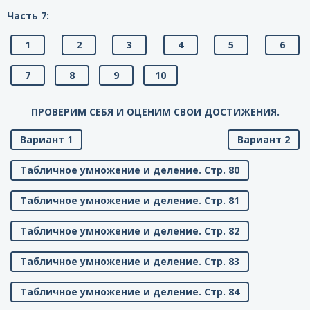
Часть 7:
1
2
3
4
5
6
7
8
9
10
ПРОВЕРИМ СЕБЯ И ОЦЕНИМ СВОИ ДОСТИЖЕНИЯ.
Вариант 1
Вариант 2
Табличное умножение и деление. Стр. 80
Табличное умножение и деление. Стр. 81
Табличное умножение и деление. Стр. 82
Табличное умножение и деление. Стр. 83
Табличное умножение и деление. Стр. 84