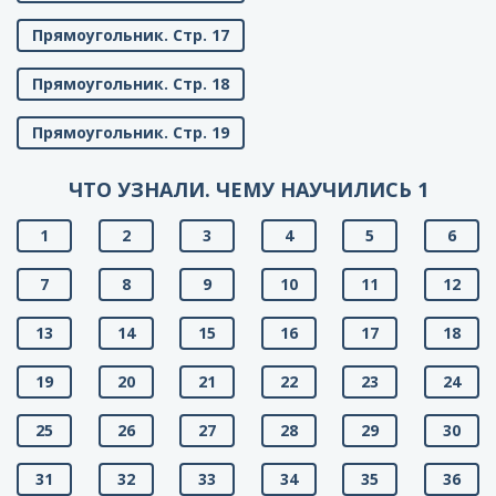
Прямоугольник. Стр. 17
Прямоугольник. Стр. 18
Прямоугольник. Стр. 19
ЧТО УЗНАЛИ. ЧЕМУ НАУЧИЛИСЬ 1
1
2
3
4
5
6
7
8
9
10
11
12
13
14
15
16
17
18
19
20
21
22
23
24
25
26
27
28
29
30
31
32
33
34
35
36