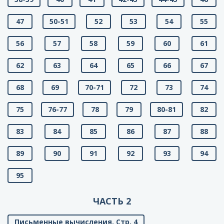
47
50-51
52
53
54
55
56
57
58
59
60
61
62
63
64
65
66
67
68
69
70-71
72
73
74
75
76-77
78
79
80-81
82
83
84
85
86
87
88
89
90
91
92
93
94
95
ЧАСТЬ 2
Письменные вычисления. Стр. 4