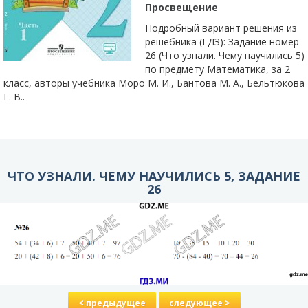
Просвещение
Подробный вариант решения из
решебника (ГДЗ): Задание номер
26 (Что узнали. Чему научились 5)
по предмету Математика, за 2
класс, авторы учебника Моро М. И., Бантова М. А., Бельтюкова
Г. В..
ЧТО УЗНАЛИ. ЧЕМУ НАУЧИЛИСЬ 5, ЗАДАНИЕ
26
< предыдущее
следующее >