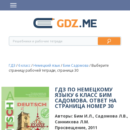
ГДЗ
/
6 класс
/
Немецкий язык
/
Бим Садомова
/
Выберите
страницу рабочей тетради, страница 30
ГДЗ ПО НЕМЕЦКОМУ
ЯЗЫКУ 6 КЛАСС БИМ
САДОМОВА. ОТВЕТ НА
СТРАНИЦА НОМЕР 30
Авторы:
Бим И.Л., Садомова Л.В.,
Санникова Л.М.
Просвещение, 2011