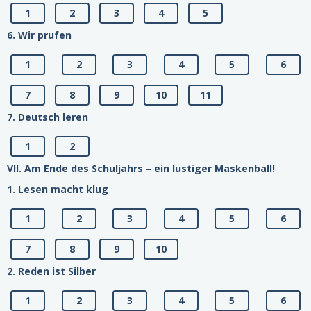
1
2
3
4
5
6. Wir prufen
1
2
3
4
5
6
7
8
9
10
11
7. Deutsch leren
1
2
VII. Am Ende des Schuljahrs – ein lustiger Maskenball!
1. Lesen macht klug
1
2
3
4
5
6
7
8
9
10
2. Reden ist Silber
1
2
3
4
5
6