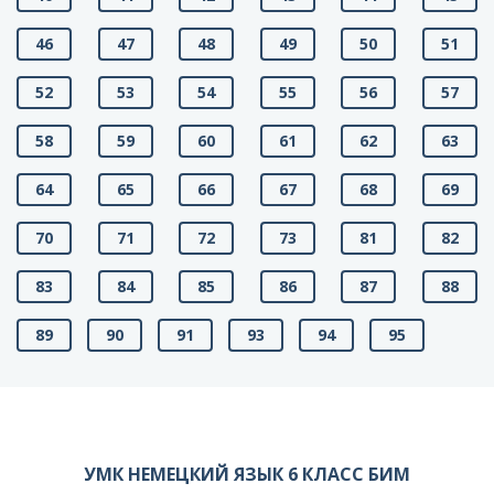
46
47
48
49
50
51
52
53
54
55
56
57
58
59
60
61
62
63
64
65
66
67
68
69
70
71
72
73
81
82
83
84
85
86
87
88
89
90
91
93
94
95
УМК НЕМЕЦКИЙ ЯЗЫК 6 КЛАСС БИМ