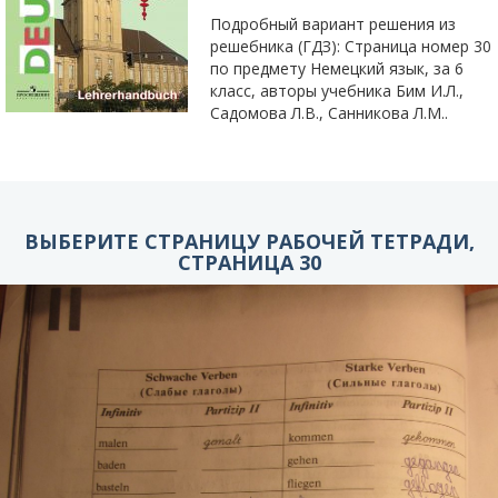
Подробный вариант решения из
решебника (ГДЗ): Страница номер 30
по предмету Немецкий язык, за 6
класс, авторы учебника Бим И.Л.,
Садомова Л.В., Санникова Л.М..
ВЫБЕРИТЕ СТРАНИЦУ РАБОЧЕЙ ТЕТРАДИ,
СТРАНИЦА 30