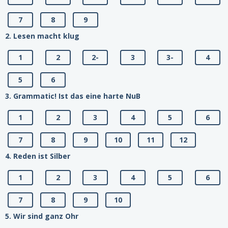
7
8
9
2. Lesen macht klug
1
2
2-
3
3-
4
5
6
3. Grammatic! Ist das eine harte NuB
1
2
3
4
5
6
7
8
9
10
11
12
4. Reden ist Silber
1
2
3
4
5
6
7
8
9
10
5. Wir sind ganz Ohr