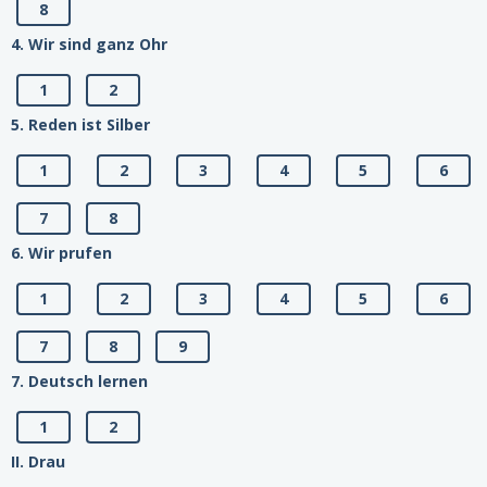
8
4. Wir sind ganz Ohr
1
2
5. Reden ist Silber
1
2
3
4
5
6
7
8
6. Wir prufen
1
2
3
4
5
6
7
8
9
7. Deutsch lernen
1
2
II. Drau