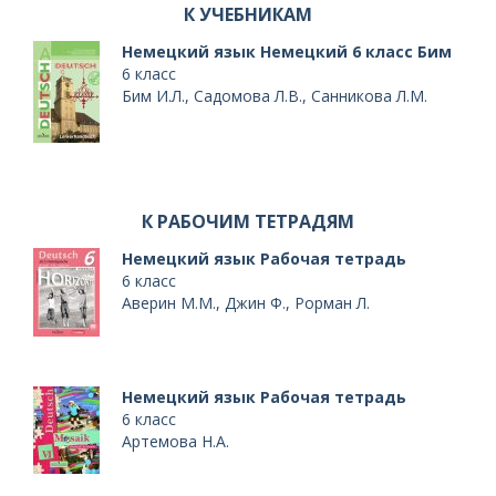
К УЧЕБНИКАМ
Немецкий язык Немецкий 6 класс Бим
6 класс
Бим И.Л., Садомова Л.В., Санникова Л.М.
К РАБОЧИМ ТЕТРАДЯМ
Немецкий язык Рабочая тетрадь
6 класс
NT)
Аверин М.М., Джин Ф., Рорман Л.
Немецкий язык Рабочая тетрадь
6 класс
Артемова Н.А.