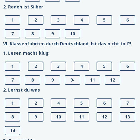
2. Reden ist Silber
1
2
3
4
5
6
7
8
9
10
VI. Klassenfahrten durch Deutschland. Ist das nicht toll?!
1. Lesen macht klug
1
2
3
4
5
6
7
8
9
9-
11
12
2. Lernst du was
1
2
4
5
6
7
8
9
10
11
12
13
14