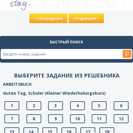
< предыдущее
следующее >
БЫСТРЫЙ ПОИСК
ВЫБЕРИТЕ ЗАДАНИЕ ИЗ РЕШЕБНИКА
ARBEITSBUCH
Guten Tag, Schule! (Kleiner Wiederholungskurs)
1
2
3
4
5
6
7
8
9
10
11
12
13
14
15
16
17
18