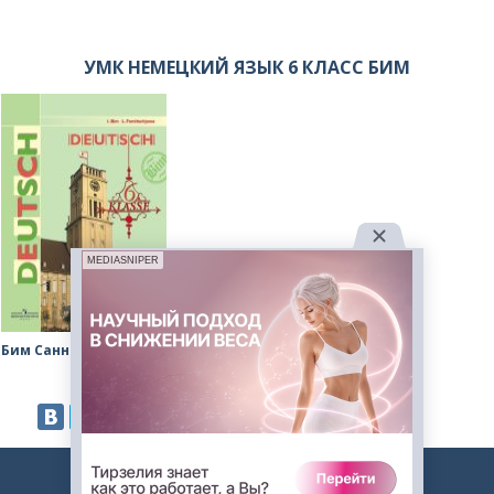
УМК НЕМЕЦКИЙ ЯЗЫК 6 КЛАСС БИМ
MEDIASNIPER
Бим Санникова рабочая тетрадь
2023. Авторские решебники. -
admin@gdz.me