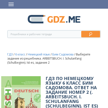
ГДЗ
/
6 класс
/
Немецкий язык
/
Бим Садомова
/
Выберите
задание из решебника. ARBEITSBUCH. I. Schulanfang
(Schulbeginn). Ist es, задание 2
ГДЗ ПО НЕМЕЦКОМУ
ЯЗЫКУ 6 КЛАСС БИМ
САДОМОВА. ОТВЕТ НА
ЗАДАНИЕ НОМЕР 2 (.
ARBEITSBUCH. I.
SCHULANFANG
(SCHULBEGINN). IST ES)