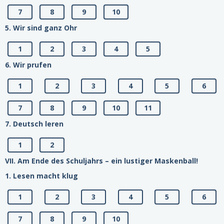
7
8
9
10
5. Wir sind ganz Ohr
1
2
3
4
5
6. Wir prufen
1
2
3
4
5
6
7
8
9
10
11
7. Deutsch leren
1
2
VII. Am Ende des Schuljahrs – ein lustiger Maskenball!
1. Lesen macht klug
1
2
3
4
5
6
7
8
9
10