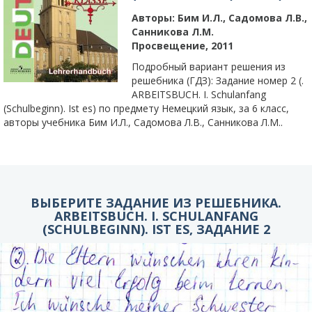
Авторы:
Бим И.Л., Садомова Л.В.,
Санникова Л.М.
Просвещение, 2011
Подробный вариант решения из
решебника (ГДЗ): Задание номер 2 (.
ARBEITSBUCH. I. Schulanfang
(Schulbeginn). Ist es) по предмету Немецкий язык, за 6 класс,
авторы учебника Бим И.Л., Садомова Л.В., Санникова Л.М..
ВЫБЕРИТЕ ЗАДАНИЕ ИЗ РЕШЕБНИКА.
ARBEITSBUCH. I. SCHULANFANG
(SCHULBEGINN). IST ES, ЗАДАНИЕ 2