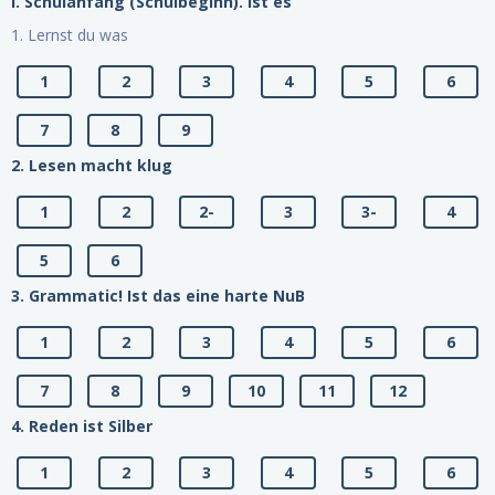
I. Schulanfang (Schulbeginn). Ist es
1. Lernst du was
1
2
3
4
5
6
7
8
9
2. Lesen macht klug
1
2
2-
3
3-
4
5
6
3. Grammatic! Ist das eine harte NuB
1
2
3
4
5
6
7
8
9
10
11
12
4. Reden ist Silber
1
2
3
4
5
6