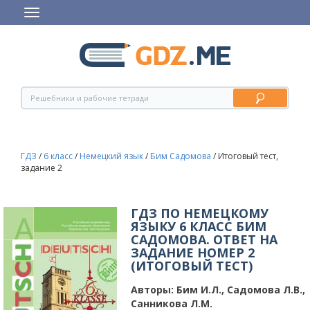
ГДЗ
/
6 класс
/
Немецкий язык
/
Бим Садомова
/
Итоговый тест,
задание 2
ГДЗ ПО НЕМЕЦКОМУ
ЯЗЫКУ 6 КЛАСС БИМ
САДОМОВА. ОТВЕТ НА
ЗАДАНИЕ НОМЕР 2
(ИТОГОВЫЙ ТЕСТ)
Авторы:
Бим И.Л., Садомова Л.В.,
Санникова Л.М.