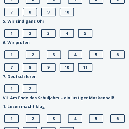
7
8
9
10
5. Wir sind ganz Ohr
1
2
3
4
5
6. Wir prufen
1
2
3
4
5
6
7
8
9
10
11
7. Deutsch leren
1
2
VII. Am Ende des Schuljahrs – ein lustiger Maskenball!
1. Lesen macht klug
1
2
3
4
5
6