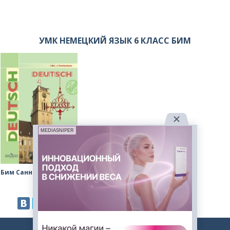
УМК НЕМЕЦКИЙ ЯЗЫК 6 КЛАСС БИМ
MEDIASNIPER
Бим Санникова рабочая тетрадь