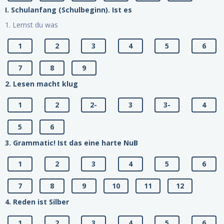
I. Schulanfang (Schulbeginn). Ist es
1. Lernst du was
1
2
3
4
5
6
7
8
9
2. Lesen macht klug
1
2
2-
3
3-
4
5
6
3. Grammatic! Ist das eine harte NuB
1
2
3
4
5
6
7
8
9
10
11
12
4. Reden ist Silber
1
2
3
4
5
6