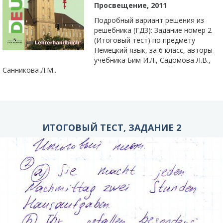
Просвещение, 2011
Подробный вариант решения из
решебника (ГДЗ): Задание номер 2
(Итоговый тест) по предмету
Немецкий язык, за 6 класс, авторы
учебника Бим И.Л., Садомова Л.В.,
Санникова Л.М..
ИТОГОВЫЙ ТЕСТ, ЗАДАНИЕ 2