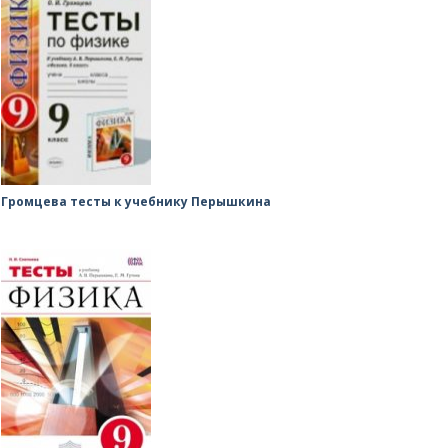
Громцева тесты к учебнику Перышкина