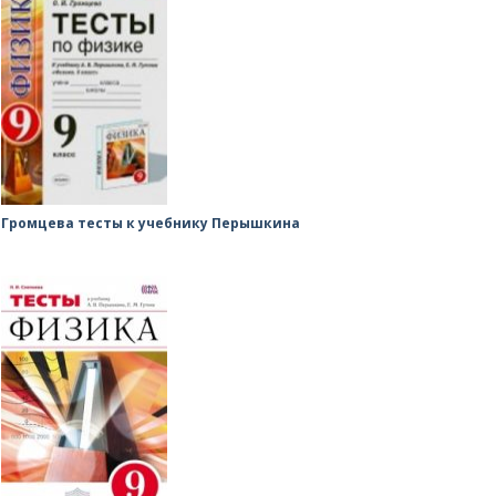
Громцева тесты к учебнику Перышкина