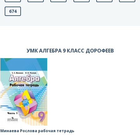
674
УМК АЛГЕБРА 9 КЛАСС ДОРОФЕЕВ
Минаева Рослова рабочая тетрадь