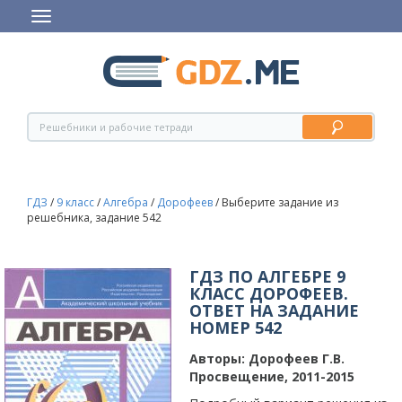
ГДЗ
/
9 класс
/
Алгебра
/
Дорофеев
/
Выберите задание из
решебника, задание 542
ГДЗ ПО АЛГЕБРЕ 9
КЛАСС ДОРОФЕЕВ.
ОТВЕТ НА ЗАДАНИЕ
НОМЕР 542
Авторы:
Дорофеев Г.В.
Просвещение, 2011-2015