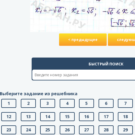
< предыдущее
следующ
БЫСТРЫЙ ПОИСК
Выберите задание из решебника
1
2
3
4
5
6
7
12
13
14
15
16
17
18
23
24
25
26
27
28
29