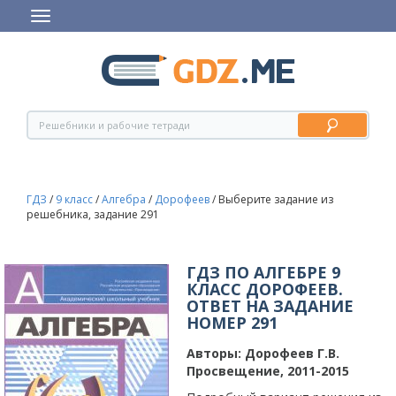
ГДЗ
/
9 класс
/
Алгебра
/
Дорофеев
/
Выберите задание из
решебника, задание 291
ГДЗ ПО АЛГЕБРЕ 9
КЛАСС ДОРОФЕЕВ.
ОТВЕТ НА ЗАДАНИЕ
НОМЕР 291
Авторы:
Дорофеев Г.В.
Просвещение, 2011-2015