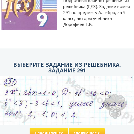
Подробный вариант решения из
решебника (ГДЗ): Задание номер
291 по предмету Алгебра, за 9
класс, авторы учебника
Дорофеев Г.В..
ВЫБЕРИТЕ ЗАДАНИЕ ИЗ РЕШЕБНИКА,
ЗАДАНИЕ 291
< предыдущее
следующее >